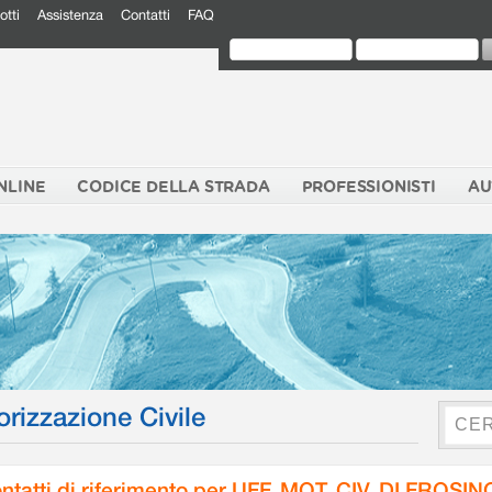
otti
Assistenza
Contatti
FAQ
NLINE
CODICE DELLA STRADA
PROFESSIONISTI
AU
orizzazione Civile
ntatti di riferimento per UFF. MOT. CIV. DI FROSI