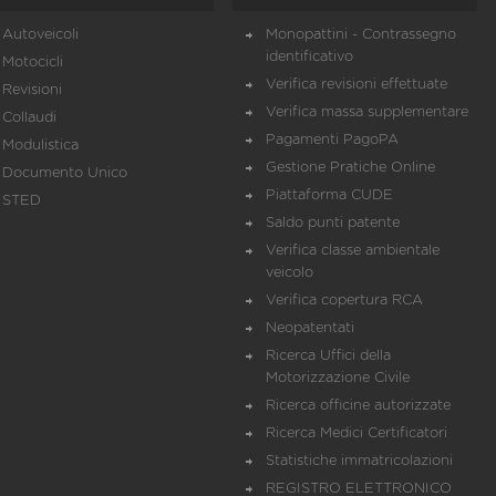
Autoveicoli
Monopattini - Contrassegno
identificativo
Motocicli
Verifica revisioni effettuate
Revisioni
Verifica massa supplementare
Collaudi
Pagamenti PagoPA
Modulistica
Gestione Pratiche Online
Documento Unico
Piattaforma CUDE
STED
Saldo punti patente
Verifica classe ambientale
veicolo
Verifica copertura RCA
Neopatentati
Ricerca Uffici della
Motorizzazione Civile
Ricerca officine autorizzate
Ricerca Medici Certificatori
Statistiche immatricolazioni
REGISTRO ELETTRONICO