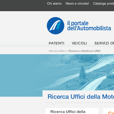
Chi siamo
News e circolari
Catalogo prod
PATENTI
VEICOLI
SERVIZI O
Servizi online
//
Ricerca e Gestione UMC
Ricerca Uffici della Mot
Ricerca Uffici della
Co