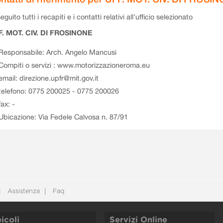
eguito tutti i recapiti e i contatti relativi all'ufficio selezionato
F. MOT. CIV. DI FROSINONE
Responsabile: Arch. Angelo Mancusi
Compiti o servizi : www.motorizzazioneroma.eu
email: direzione.upfr@mit.gov.it
telefono: 0775 200025 - 0775 200026
fax: -
Ubicazione: Via Fedele Calvosa n. 87/91
Assistenza
Faq
icoli
Servizi Online