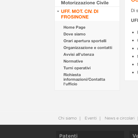
Motorizzazione Civile
Di s
UFF. MOT. CIV. DI
FROSINONE
UF
Home Page
Dove siamo
Orari apertura sportelli
Organizzazione e contatti
Avvisi all'utenza
Normative
Turni operativi
Richiesta
informazioni/Contatta
l'ufficio
Chi siamo
Eventi
News e circolari
Patenti
Ve