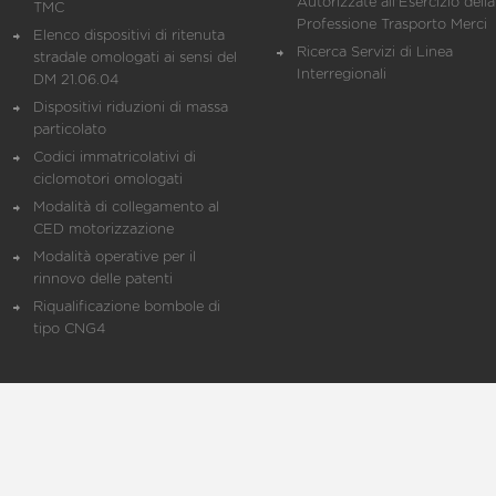
Autorizzate all'Esercizio della
TMC
Professione Trasporto Merci
Elenco dispositivi di ritenuta
Ricerca Servizi di Linea
stradale omologati ai sensi del
Interregionali
DM 21.06.04
Dispositivi riduzioni di massa
particolato
Codici immatricolativi di
ciclomotori omologati
Modalità di collegamento al
CED motorizzazione
Modalità operative per il
rinnovo delle patenti
Riqualificazione bombole di
tipo CNG4