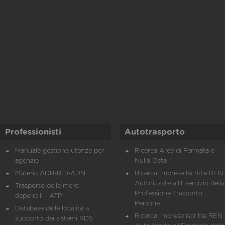
Professionisti
Autotrasporto
Manuale gestione utenze per
Ricerca Aree di Fermata e
agenzie
Nulla Osta
Materia ADR-RID-ADN
Ricerca Imprese Iscritte REN 
Autorizzate all'Esercizio della
Trasporto delle merci
Professione Trasporto
deperibili - ATP
Persone
Database delle località a
Ricerca Imprese iscritte REN 
supporto dei sistemi RDS