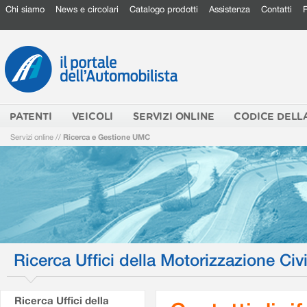
Chi siamo
News e circolari
Catalogo prodotti
Assistenza
Contatti
PATENTI
VEICOLI
SERVIZI ONLINE
CODICE DELL
Servizi online
//
Ricerca e Gestione UMC
Ricerca Uffici della Motorizzazione Civi
Ricerca Uffici della