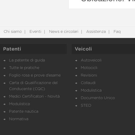
Chi siamo
Eventi
News e circolari
Assistenza
Faq
Patenti
Veicoli
La patente di guida
Autoveicoli
Tutte le pratiche
Motocicli
Foglio rosa e prove d’esame
Revisioni
Carta di Qualificazione del
Collaudi
Conducente (CQC)
Modulistica
Medici Certificatori - Novità
Documento Unico
Modulistica
STED
Patente nautica
Normativa