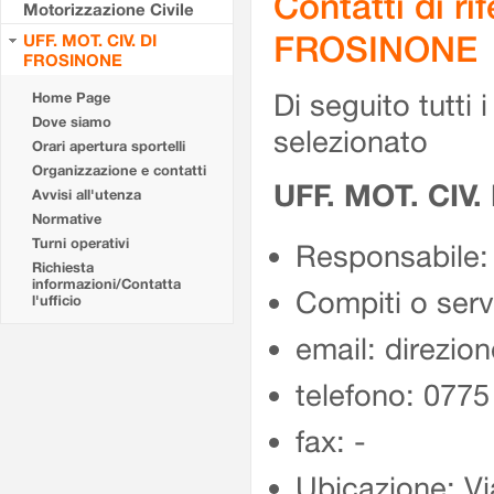
Contatti di r
Motorizzazione Civile
FROSINONE
UFF. MOT. CIV. DI
FROSINONE
Di seguito tutti i 
Home Page
Dove siamo
selezionato
Orari apertura sportelli
Organizzazione e contatti
UFF. MOT. CIV
Avvisi all'utenza
Normative
Turni operativi
Responsabile:
Richiesta
informazioni/Contatta
Compiti o ser
l'ufficio
email: direzion
telefono: 077
fax: -
Ubicazione: Vi