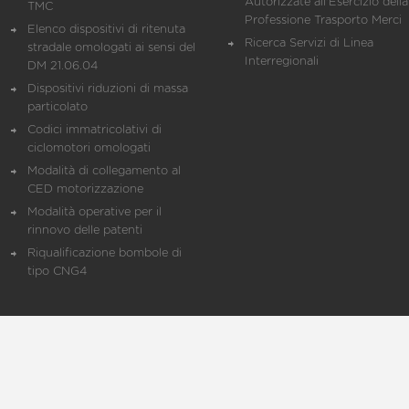
Autorizzate all'Esercizio della
TMC
Professione Trasporto Merci
Elenco dispositivi di ritenuta
Ricerca Servizi di Linea
stradale omologati ai sensi del
Interregionali
DM 21.06.04
Dispositivi riduzioni di massa
particolato
Codici immatricolativi di
ciclomotori omologati
Modalità di collegamento al
CED motorizzazione
Modalità operative per il
rinnovo delle patenti
Riqualificazione bombole di
tipo CNG4