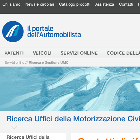
Chi siamo
News e circolari
Catalogo prodotti
Assistenza
Contatti
PATENTI
VEICOLI
SERVIZI ONLINE
CODICE DELL
Servizi online
//
Ricerca e Gestione UMC
Ricerca Uffici della Motorizzazione Civi
Ricerca Uffici della