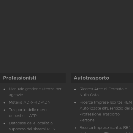
Professionisti
Autotrasporto
Manuale gestione utenze per
Ricerca Aree di Fermata e
agenzie
Nulla Osta
Materia ADR-RID-ADN
Ricerca Imprese Iscritte REN 
Autorizzate all'Esercizio della
Trasporto delle merci
Professione Trasporto
deperibili - ATP
Persone
Database delle località a
Ricerca Imprese iscritte REN 
supporto dei sistemi RDS