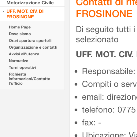
Contatti di r
Motorizzazione Civile
FROSINONE
UFF. MOT. CIV. DI
FROSINONE
Di seguito tutti i 
Home Page
Dove siamo
selezionato
Orari apertura sportelli
Organizzazione e contatti
UFF. MOT. CIV
Avvisi all'utenza
Normative
Turni operativi
Responsabile:
Richiesta
informazioni/Contatta
Compiti o ser
l'ufficio
email: direzion
telefono: 077
fax: -
Ubicazione: Vi