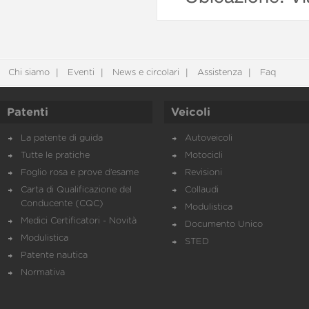
Chi siamo
Eventi
News e circolari
Assistenza
Faq
Patenti
Veicoli
La patente di guida
Autoveicoli
Tutte le pratiche
Motocicli
Foglio rosa e prove d’esame
Revisioni
Carta di Qualificazione del
Collaudi
Conducente (CQC)
Modulistica
Medici Certificatori - Novità
Documento Unico
Modulistica
STED
Patente nautica
Normativa