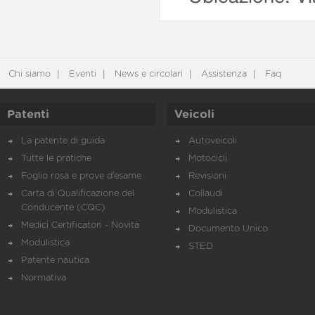
Chi siamo
Eventi
News e circolari
Assistenza
Faq
Patenti
Veicoli
La patente di guida
Autoveicoli
Tutte le pratiche
Motocicli
Foglio rosa e prove d’esame
Revisioni
Carta di Qualificazione del
Collaudi
Conducente (CQC)
Modulistica
Medici Certificatori - Novità
Documento Unico
Modulistica
STED
Patente nautica
Normativa