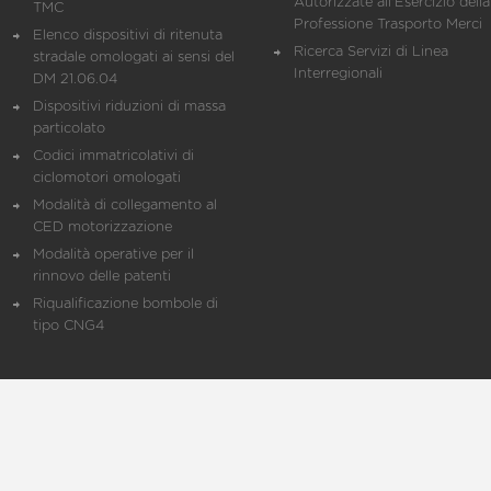
Autorizzate all'Esercizio della
TMC
Professione Trasporto Merci
Elenco dispositivi di ritenuta
Ricerca Servizi di Linea
stradale omologati ai sensi del
Interregionali
DM 21.06.04
Dispositivi riduzioni di massa
particolato
Codici immatricolativi di
ciclomotori omologati
Modalità di collegamento al
CED motorizzazione
Modalità operative per il
rinnovo delle patenti
Riqualificazione bombole di
tipo CNG4