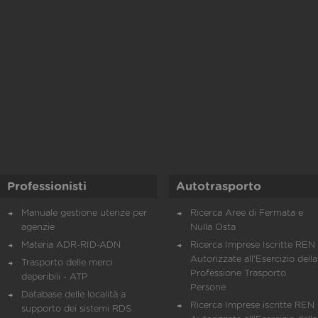
Professionisti
Autotrasporto
Manuale gestione utenze per
Ricerca Aree di Fermata e
agenzie
Nulla Osta
Materia ADR-RID-ADN
Ricerca Imprese Iscritte REN 
Autorizzate all'Esercizio della
Trasporto delle merci
Professione Trasporto
deperibili - ATP
Persone
Database delle località a
Ricerca Imprese iscritte REN 
supporto dei sistemi RDS