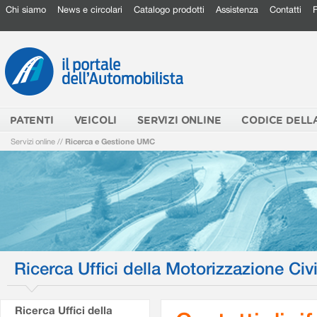
Chi siamo
News e circolari
Catalogo prodotti
Assistenza
Contatti
PATENTI
VEICOLI
SERVIZI ONLINE
CODICE DELL
Servizi online
//
Ricerca e Gestione UMC
Ricerca Uffici della Motorizzazione Civi
Ricerca Uffici della