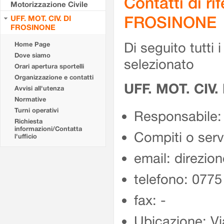
Contatti di r
Motorizzazione Civile
FROSINONE
UFF. MOT. CIV. DI
FROSINONE
Di seguito tutti i 
Home Page
Dove siamo
selezionato
Orari apertura sportelli
Organizzazione e contatti
UFF. MOT. CIV
Avvisi all'utenza
Normative
Turni operativi
Responsabile:
Richiesta
informazioni/Contatta
Compiti o ser
l'ufficio
email: direzion
telefono: 077
fax: -
Ubicazione: Vi