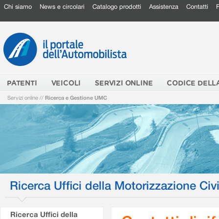
Chi siamo
News e circolari
Catalogo prodotti
Assistenza
Contatti
PATENTI
VEICOLI
SERVIZI ONLINE
CODICE DELL
Servizi online
//
Ricerca e Gestione UMC
Ricerca Uffici della Motorizzazione Civi
Ricerca Uffici della