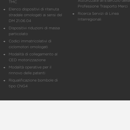
Autorizzate all'Esercizio della
TMC
Professione Trasporto Merci
Elenco dispositivi di ritenuta
Ricerca Servizi di Linea
stradale omologati ai sensi del
Interregionali
DM 21.06.04
Dispositivi riduzioni di massa
particolato
Codici immatricolativi di
ciclomotori omologati
Modalità di collegamento al
CED motorizzazione
Modalità operative per il
rinnovo delle patenti
Riqualificazione bombole di
tipo CNG4