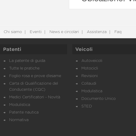
Chi siamo
Eventi
News e circolari
Assistenza
Faq
Patenti
Veicoli
La patente di guida
Autoveicoli
Tutte le pratiche
Motocicli
Foglio rosa e prove d’esame
Revisioni
Carta di Qualificazione del
Collaudi
Conducente (CQC)
Modulistica
Medici Certificatori - Novità
Documento Unico
Modulistica
STED
Patente nautica
Normativa