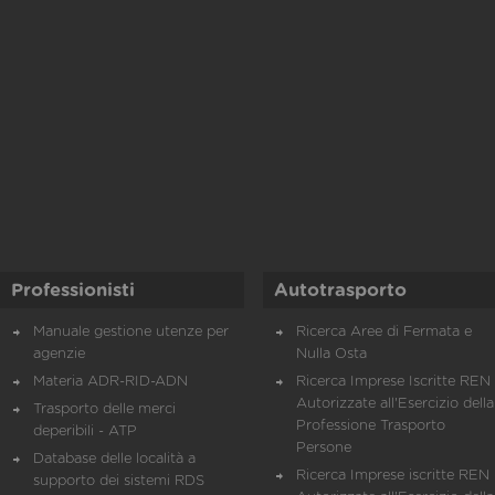
Professionisti
Autotrasporto
Manuale gestione utenze per
Ricerca Aree di Fermata e
agenzie
Nulla Osta
Materia ADR-RID-ADN
Ricerca Imprese Iscritte REN 
Autorizzate all'Esercizio della
Trasporto delle merci
Professione Trasporto
deperibili - ATP
Persone
Database delle località a
Ricerca Imprese iscritte REN 
supporto dei sistemi RDS