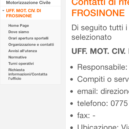
Contatti di r
Motorizzazione Civile
FROSINONE
UFF. MOT. CIV. DI
FROSINONE
Di seguito tutti i 
Home Page
Dove siamo
selezionato
Orari apertura sportelli
Organizzazione e contatti
UFF. MOT. CIV
Avvisi all'utenza
Normative
Turni operativi
Responsabile:
Richiesta
informazioni/Contatta
Compiti o ser
l'ufficio
email: direzion
telefono: 077
fax: -
Ubicazione: Vi