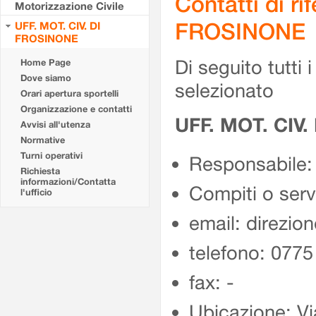
Contatti di r
Motorizzazione Civile
FROSINONE
UFF. MOT. CIV. DI
FROSINONE
Di seguito tutti i 
Home Page
Dove siamo
selezionato
Orari apertura sportelli
Organizzazione e contatti
UFF. MOT. CIV
Avvisi all'utenza
Normative
Turni operativi
Responsabile:
Richiesta
informazioni/Contatta
Compiti o ser
l'ufficio
email: direzion
telefono: 077
fax: -
Ubicazione: Vi