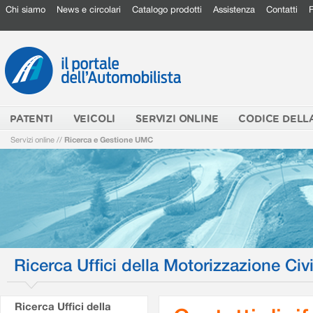
Chi siamo
News e circolari
Catalogo prodotti
Assistenza
Contatti
PATENTI
VEICOLI
SERVIZI ONLINE
CODICE DELL
Servizi online
//
Ricerca e Gestione UMC
Ricerca Uffici della Motorizzazione Civi
Ricerca Uffici della