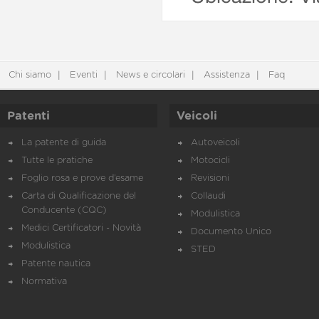
Chi siamo
Eventi
News e circolari
Assistenza
Faq
Patenti
Veicoli
La patente di guida
Autoveicoli
Tutte le pratiche
Motocicli
Foglio rosa e prove d’esame
Revisioni
Carta di Qualificazione del
Collaudi
Conducente (CQC)
Modulistica
Medici Certificatori - Novità
Documento Unico
Modulistica
STED
Patente nautica
Normativa