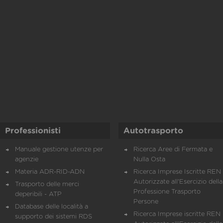
Professionisti
Autotrasporto
Manuale gestione utenze per
Ricerca Aree di Fermata e
agenzie
Nulla Osta
Materia ADR-RID-ADN
Ricerca Imprese Iscritte REN 
Autorizzate all'Esercizio della
Trasporto delle merci
Professione Trasporto
deperibili - ATP
Persone
Database delle località a
Ricerca Imprese iscritte REN 
supporto dei sistemi RDS