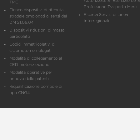
Autorizzate all'Esercizio della
TMC
Professione Trasporto Merci
Elenco dispositivi di ritenuta
Ricerca Servizi di Linea
stradale omologati ai sensi del
Interregionali
DM 21.06.04
Dispositivi riduzioni di massa
particolato
Codici immatricolativi di
ciclomotori omologati
Modalità di collegamento al
CED motorizzazione
Modalità operative per il
rinnovo delle patenti
Riqualificazione bombole di
tipo CNG4