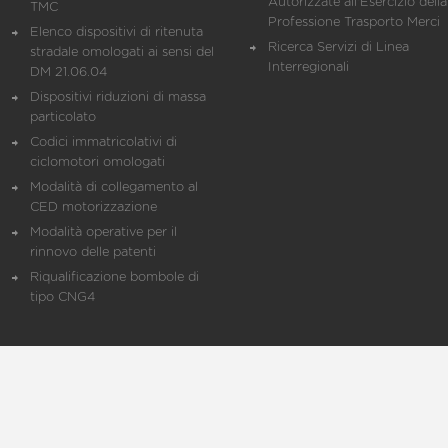
Autorizzate all'Esercizio della
TMC
Professione Trasporto Merci
Elenco dispositivi di ritenuta
Ricerca Servizi di Linea
stradale omologati ai sensi del
Interregionali
DM 21.06.04
Dispositivi riduzioni di massa
particolato
Codici immatricolativi di
ciclomotori omologati
Modalità di collegamento al
CED motorizzazione
Modalità operative per il
rinnovo delle patenti
Riqualificazione bombole di
tipo CNG4