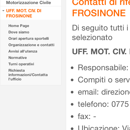
Contatti di r
Motorizzazione Civile
FROSINONE
UFF. MOT. CIV. DI
FROSINONE
Di seguito tutti i 
Home Page
Dove siamo
selezionato
Orari apertura sportelli
Organizzazione e contatti
UFF. MOT. CIV
Avvisi all'utenza
Normative
Turni operativi
Responsabile:
Richiesta
informazioni/Contatta
Compiti o ser
l'ufficio
email: direzion
telefono: 077
fax: -
Ubicazione: Vi