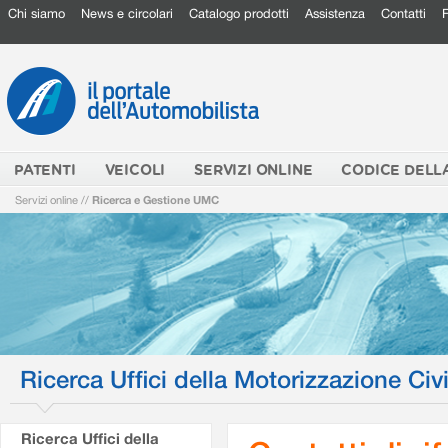
Chi siamo
News e circolari
Catalogo prodotti
Assistenza
Contatti
PATENTI
VEICOLI
SERVIZI ONLINE
CODICE DELL
Servizi online
//
Ricerca e Gestione UMC
Ricerca Uffici della Motorizzazione Civi
Ricerca Uffici della