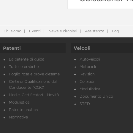
Chi siamo
Eventi
News e circolari
Assistenza
Faq
Patenti
Veicoli
La patente di guida
Autoveicoli
Tutte le pratiche
Motocicli
Foglio rosa e prove d’esame
Revisioni
Carta di Qualificazione del
Collaudi
Conducente (CQC)
Modulistica
Medici Certificatori - Novità
Documento Unico
Modulistica
STED
Patente nautica
Normativa