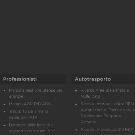
Professionisti
Autotrasporto
Manuale gestione utenze per
Ricerca Aree di Fermata e
agenzie
Nulla Osta
Materia ADR-RID-ADN
Ricerca Imprese Iscritte REN 
Autorizzate all'Esercizio della
Trasporto delle merci
Professione Trasporto
deperibili - ATP
Persone
Database delle località a
Ricerca Imprese iscritte REN 
supporto dei sistemi RDS