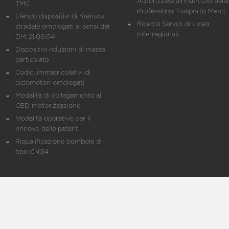
Autorizzate all'Esercizio della
TMC
Professione Trasporto Merci
Elenco dispositivi di ritenuta
Ricerca Servizi di Linea
stradale omologati ai sensi del
Interregionali
DM 21.06.04
Dispositivi riduzioni di massa
particolato
Codici immatricolativi di
ciclomotori omologati
Modalità di collegamento al
CED motorizzazione
Modalità operative per il
rinnovo delle patenti
Riqualificazione bombole di
tipo CNG4