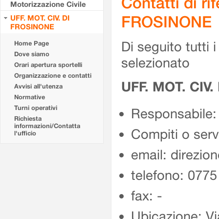
Contatti di r
Motorizzazione Civile
FROSINONE
UFF. MOT. CIV. DI
FROSINONE
Di seguito tutti i 
Home Page
Dove siamo
selezionato
Orari apertura sportelli
Organizzazione e contatti
UFF. MOT. CIV
Avvisi all'utenza
Normative
Turni operativi
Responsabile:
Richiesta
informazioni/Contatta
Compiti o ser
l'ufficio
email: direzion
telefono: 077
fax: -
Ubicazione: Vi