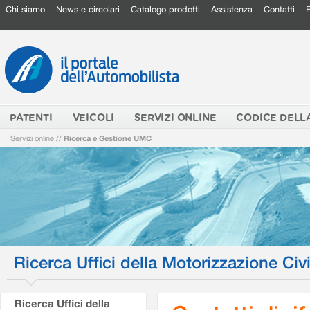
Chi siamo
News e circolari
Catalogo prodotti
Assistenza
Contatti
PATENTI
VEICOLI
SERVIZI ONLINE
CODICE DELL
Servizi online
//
Ricerca e Gestione UMC
Ricerca Uffici della Motorizzazione Civi
Ricerca Uffici della