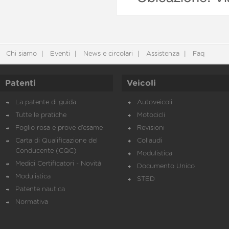
Chi siamo
Eventi
News e circolari
Assistenza
Faq
Patenti
Veicoli
La patente di guida
Autoveicoli
Tutte le pratiche
Motocicli
Foglio rosa e prove d’esame
Revisioni
Carta di Qualificazione del
Collaudi
Conducente (CQC)
Modulistica
Medici Certificatori - Novità
Documento Unico
Modulistica
STED
Patente nautica
Normativa