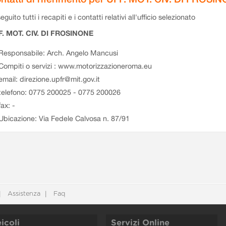
eguito tutti i recapiti e i contatti relativi all'ufficio selezionato
F. MOT. CIV. DI FROSINONE
Responsabile: Arch. Angelo Mancusi
Compiti o servizi : www.motorizzazioneroma.eu
email: direzione.upfr@mit.gov.it
telefono: 0775 200025 - 0775 200026
fax: -
Ubicazione: Via Fedele Calvosa n. 87/91
Assistenza
Faq
icoli
Servizi Online