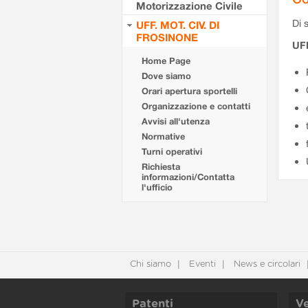
Motorizzazione Civile
Di s
UFF. MOT. CIV. DI
FROSINONE
UF
Home Page
Dove siamo
Orari apertura sportelli
Organizzazione e contatti
Avvisi all'utenza
Normative
Turni operativi
Richiesta
informazioni/Contatta
l'ufficio
Chi siamo
Eventi
News e circolari
Patenti
Ve