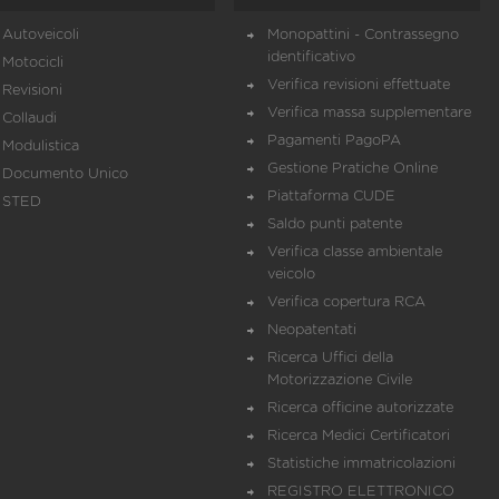
Autoveicoli
Monopattini - Contrassegno
identificativo
Motocicli
Verifica revisioni effettuate
Revisioni
Verifica massa supplementare
Collaudi
Pagamenti PagoPA
Modulistica
Gestione Pratiche Online
Documento Unico
Piattaforma CUDE
STED
Saldo punti patente
Verifica classe ambientale
veicolo
Verifica copertura RCA
Neopatentati
Ricerca Uffici della
Motorizzazione Civile
Ricerca officine autorizzate
Ricerca Medici Certificatori
Statistiche immatricolazioni
REGISTRO ELETTRONICO