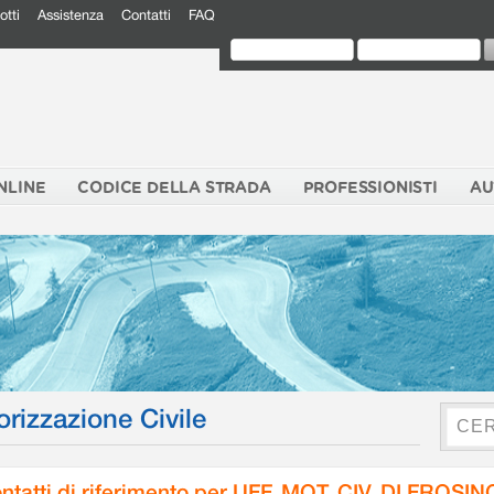
otti
Assistenza
Contatti
FAQ
NLINE
CODICE DELLA STRADA
PROFESSIONISTI
AU
orizzazione Civile
ntatti di riferimento per UFF. MOT. CIV. DI FROSI