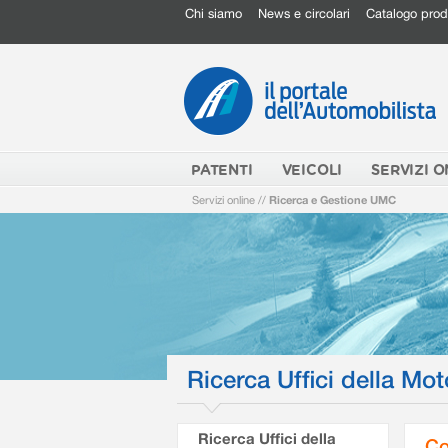
Chi siamo
News e circolari
Catalogo prod
PATENTI
VEICOLI
SERVIZI O
Servizi online
//
Ricerca e Gestione UMC
Ricerca Uffici della Mot
Ricerca Uffici della
Co