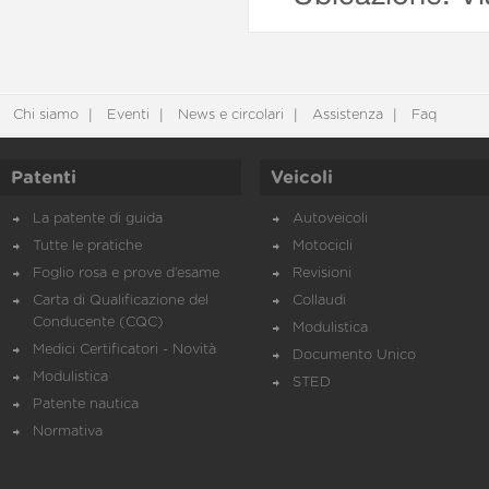
Chi siamo
Eventi
News e circolari
Assistenza
Faq
Patenti
Veicoli
La patente di guida
Autoveicoli
Tutte le pratiche
Motocicli
Foglio rosa e prove d’esame
Revisioni
Carta di Qualificazione del
Collaudi
Conducente (CQC)
Modulistica
Medici Certificatori - Novità
Documento Unico
Modulistica
STED
Patente nautica
Normativa