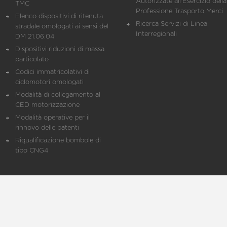
Autorizzate all'Esercizio della
TMC
Professione Trasporto Merci
Elenco dispositivi di ritenuta
Ricerca Servizi di Linea
stradale omologati ai sensi del
Interregionali
DM 21.06.04
Dispositivi riduzioni di massa
particolato
Codici immatricolativi di
ciclomotori omologati
Modalità di collegamento al
CED motorizzazione
Modalità operative per il
rinnovo delle patenti
Riqualificazione bombole di
tipo CNG4