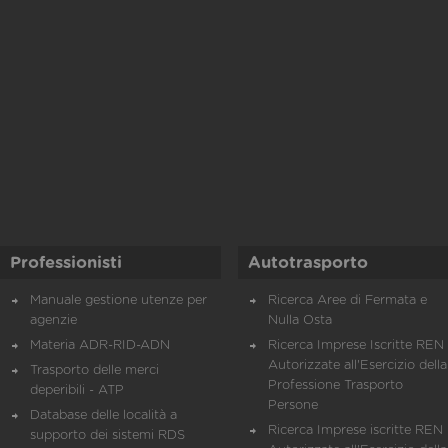
Professionisti
Autotrasporto
Manuale gestione utenze per
Ricerca Aree di Fermata e
agenzie
Nulla Osta
Materia ADR-RID-ADN
Ricerca Imprese Iscritte REN 
Autorizzate all'Esercizio della
Trasporto delle merci
Professione Trasporto
deperibili - ATP
Persone
Database delle località a
Ricerca Imprese iscritte REN 
supporto dei sistemi RDS