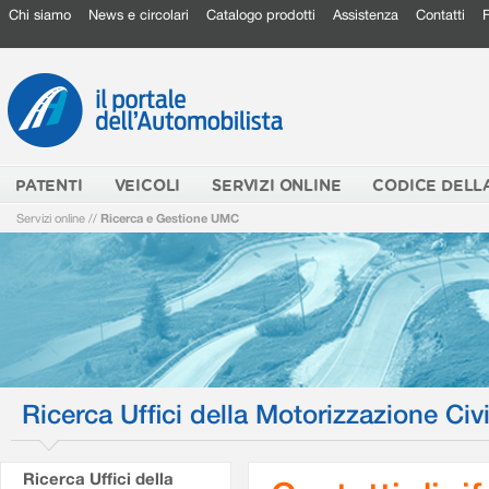
Chi siamo
News e circolari
Catalogo prodotti
Assistenza
Contatti
PATENTI
VEICOLI
SERVIZI ONLINE
CODICE DELL
Servizi online
//
Ricerca e Gestione UMC
Ricerca Uffici della Motorizzazione Civi
Ricerca Uffici della