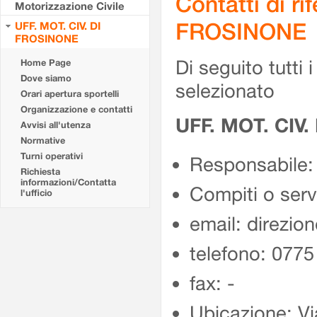
Contatti di r
Motorizzazione Civile
FROSINONE
UFF. MOT. CIV. DI
FROSINONE
Di seguito tutti i 
Home Page
Dove siamo
selezionato
Orari apertura sportelli
Organizzazione e contatti
UFF. MOT. CIV
Avvisi all'utenza
Normative
Turni operativi
Responsabile:
Richiesta
informazioni/Contatta
Compiti o ser
l'ufficio
email: direzion
telefono: 077
fax: -
Ubicazione: Vi