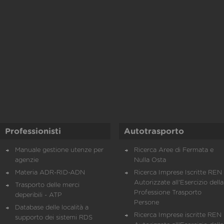
Professionisti
Autotrasporto
Manuale gestione utenze per
Ricerca Aree di Fermata e
agenzie
Nulla Osta
Materia ADR-RID-ADN
Ricerca Imprese Iscritte REN 
Autorizzate all'Esercizio della
Trasporto delle merci
Professione Trasporto
deperibili - ATP
Persone
Database delle località a
Ricerca Imprese iscritte REN 
supporto dei sistemi RDS