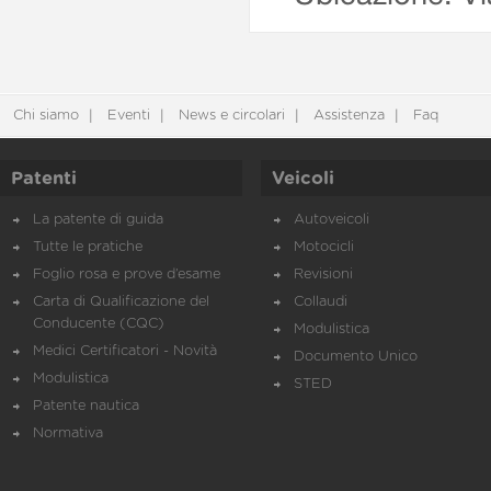
Chi siamo
Eventi
News e circolari
Assistenza
Faq
Patenti
Veicoli
La patente di guida
Autoveicoli
Tutte le pratiche
Motocicli
Foglio rosa e prove d’esame
Revisioni
Carta di Qualificazione del
Collaudi
Conducente (CQC)
Modulistica
Medici Certificatori - Novità
Documento Unico
Modulistica
STED
Patente nautica
Normativa