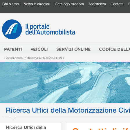
Chi siamo
News e circolari
Catalogo prodotti
Assistenza
Contatti
PATENTI
VEICOLI
SERVIZI ONLINE
CODICE DELL
Servizi online
//
Ricerca e Gestione UMC
Ricerca Uffici della Motorizzazione Civi
Ricerca Uffici della