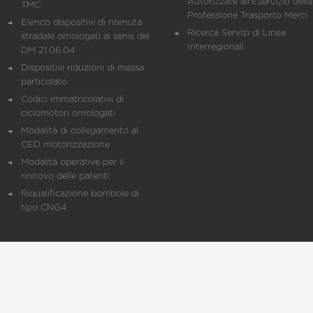
Autorizzate all'Esercizio della
TMC
Professione Trasporto Merci
Elenco dispositivi di ritenuta
Ricerca Servizi di Linea
stradale omologati ai sensi del
Interregionali
DM 21.06.04
Dispositivi riduzioni di massa
particolato
Codici immatricolativi di
ciclomotori omologati
Modalità di collegamento al
CED motorizzazione
Modalità operative per il
rinnovo delle patenti
Riqualificazione bombole di
tipo CNG4