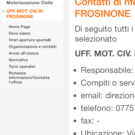
Contatti di r
Motorizzazione Civile
FROSINONE
UFF. MOT. CIV. DI
FROSINONE
Di seguito tutti i 
Home Page
Dove siamo
selezionato
Orari apertura sportelli
Organizzazione e contatti
UFF. MOT. CIV
Avvisi all'utenza
Normative
Turni operativi
Responsabile:
Richiesta
informazioni/Contatta
Compiti o ser
l'ufficio
email: direzion
telefono: 077
fax: -
Ubicazione: Vi