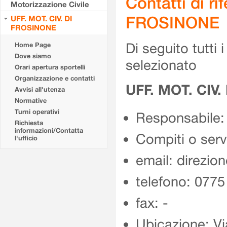
Contatti di r
Motorizzazione Civile
FROSINONE
UFF. MOT. CIV. DI
FROSINONE
Di seguito tutti i 
Home Page
Dove siamo
selezionato
Orari apertura sportelli
Organizzazione e contatti
UFF. MOT. CIV
Avvisi all'utenza
Normative
Turni operativi
Responsabile:
Richiesta
informazioni/Contatta
Compiti o ser
l'ufficio
email: direzion
telefono: 077
fax: -
Ubicazione: Vi