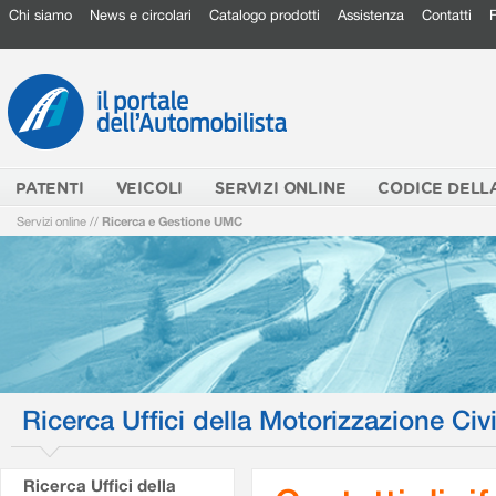
Chi siamo
News e circolari
Catalogo prodotti
Assistenza
Contatti
PATENTI
VEICOLI
SERVIZI ONLINE
CODICE DELL
Servizi online
//
Ricerca e Gestione UMC
Ricerca Uffici della Motorizzazione Civi
Ricerca Uffici della