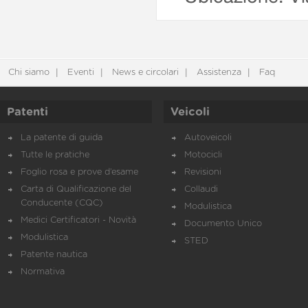
Chi siamo
Eventi
News e circolari
Assistenza
Faq
Patenti
Veicoli
La patente di guida
Autoveicoli
Tutte le pratiche
Motocicli
Foglio rosa e prove d’esame
Revisioni
Carta di Qualificazione del
Collaudi
Conducente (CQC)
Modulistica
Medici Certificatori - Novità
Documento Unico
Modulistica
STED
Patente nautica
Normativa