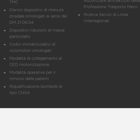
Autorizzate all'Esercizio della
TMC
Professione Trasporto Merci
Elenco dispositivi di ritenuta
Ricerca Servizi di Linea
stradale omologati ai sensi del
Interregionali
DM 21.06.04
Dispositivi riduzioni di massa
particolato
Codici immatricolativi di
ciclomotori omologati
Modalità di collegamento al
CED motorizzazione
Modalità operative per il
rinnovo delle patenti
Riqualificazione bombole di
tipo CNG4