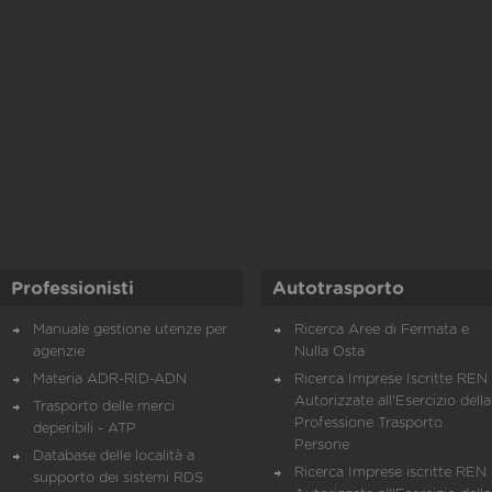
Professionisti
Autotrasporto
Manuale gestione utenze per
Ricerca Aree di Fermata e
agenzie
Nulla Osta
Materia ADR-RID-ADN
Ricerca Imprese Iscritte REN 
Autorizzate all'Esercizio della
Trasporto delle merci
Professione Trasporto
deperibili - ATP
Persone
Database delle località a
Ricerca Imprese iscritte REN 
supporto dei sistemi RDS