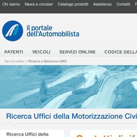
Chi siamo
News e circolari
Catalogo prodotti
Assistenza
Contatti
PATENTI
VEICOLI
SERVIZI ONLINE
CODICE DELL
Servizi online
//
Ricerca e Gestione UMC
Ricerca Uffici della Motorizzazione Civi
Ricerca Uffici della