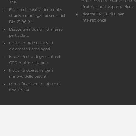
Autorizzate all'Esercizio della
TMC
Professione Trasporto Merci
Elenco dispositivi di ritenuta
Ricerca Servizi di Linea
stradale omologati ai sensi del
Interregionali
DM 21.06.04
Dispositivi riduzioni di massa
particolato
Codici immatricolativi di
ciclomotori omologati
Modalità di collegamento al
CED motorizzazione
Modalità operative per il
rinnovo delle patenti
Riqualificazione bombole di
tipo CNG4