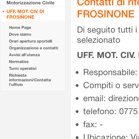
Contatti di r
Motorizzazione Civile
FROSINONE
UFF. MOT. CIV. DI
FROSINONE
Di seguito tutti i 
Home Page
Dove siamo
selezionato
Orari apertura sportelli
Organizzazione e contatti
UFF. MOT. CIV
Avvisi all'utenza
Normative
Turni operativi
Responsabile:
Richiesta
informazioni/Contatta
Compiti o ser
l'ufficio
email: direzion
telefono: 077
fax: -
Ubicazione: Vi