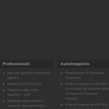
Professionisti
Autotrasporto
Manuale gestione utenze per
Ricerca Aree di Fermata e
agenzie
Nulla Osta
Materia ADR-RID-ADN
Ricerca Imprese Iscritte REN 
Autorizzate all'Esercizio della
Trasporto delle merci
Professione Trasporto
deperibili - ATP
Persone
Database delle località a
Ricerca Imprese iscritte REN 
supporto dei sistemi RDS