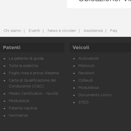
Chi siamo
Eventi
News e circolari
Assistenza
Faq
Patenti
Veicoli
La patente di guida
Autoveicoli
Tutte le pratiche
Motocicli
Foglio rosa e prove d’esame
Revisioni
Carta di Qualificazione del
Collaudi
Conducente (CQC)
Modulistica
Medici Certificatori - Novità
Documento Unico
Modulistica
STED
Patente nautica
Normativa