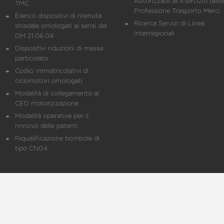
Autorizzate all'Esercizio della
TMC
Professione Trasporto Merci
Elenco dispositivi di ritenuta
Ricerca Servizi di Linea
stradale omologati ai sensi del
Interregionali
DM 21.06.04
Dispositivi riduzioni di massa
particolato
Codici immatricolativi di
ciclomotori omologati
Modalità di collegamento al
CED motorizzazione
Modalità operative per il
rinnovo delle patenti
Riqualificazione bombole di
tipo CNG4