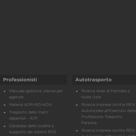
Professionisti
Autotrasporto
Manuale gestione utenze per
Ricerca Aree di Fermata e
agenzie
Nulla Osta
Materia ADR-RID-ADN
Ricerca Imprese Iscritte REN 
Autorizzate all'Esercizio della
Trasporto delle merci
Professione Trasporto
deperibili - ATP
Persone
Database delle località a
Ricerca Imprese iscritte REN 
supporto dei sistemi RDS