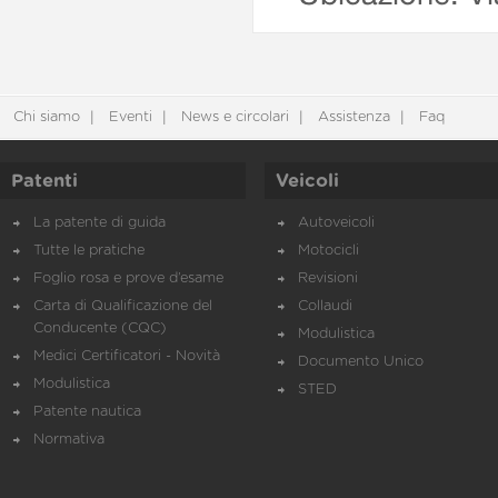
Chi siamo
Eventi
News e circolari
Assistenza
Faq
Patenti
Veicoli
La patente di guida
Autoveicoli
Tutte le pratiche
Motocicli
Foglio rosa e prove d’esame
Revisioni
Carta di Qualificazione del
Collaudi
Conducente (CQC)
Modulistica
Medici Certificatori - Novità
Documento Unico
Modulistica
STED
Patente nautica
Normativa