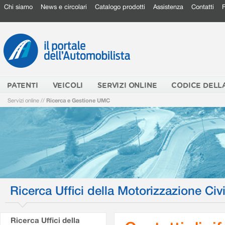
Chi siamo
News e circolari
Catalogo prodotti
Assistenza
Contatti
PATENTI
VEICOLI
SERVIZI ONLINE
CODICE DELL
Servizi online
//
Ricerca e Gestione UMC
Ricerca Uffici della Motorizzazione Civi
Ricerca Uffici della