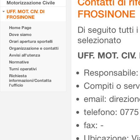
Contatti di r
Motorizzazione Civile
FROSINONE
UFF. MOT. CIV. DI
FROSINONE
Di seguito tutti i 
Home Page
Dove siamo
selezionato
Orari apertura sportelli
Organizzazione e contatti
UFF. MOT. CIV
Avvisi all'utenza
Normative
Turni operativi
Responsabile:
Richiesta
informazioni/Contatta
Compiti o ser
l'ufficio
email: direzion
telefono: 077
fax: -
Ubicazione: Vi