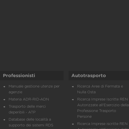
Professionisti
Autotrasporto
Manuale gestione utenze per
Ricerca Aree di Fermata e
agenzie
Nulla Osta
Materia ADR-RID-ADN
Ricerca Imprese Iscritte REN 
Autorizzate all'Esercizio della
Trasporto delle merci
Professione Trasporto
deperibili - ATP
Persone
Database delle località a
Ricerca Imprese iscritte REN 
supporto dei sistemi RDS