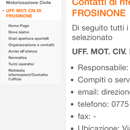
Contatti di r
Motorizzazione Civile
FROSINONE
UFF. MOT. CIV. DI
FROSINONE
Di seguito tutti i 
Home Page
Dove siamo
selezionato
Orari apertura sportelli
Organizzazione e contatti
UFF. MOT. CIV
Avvisi all'utenza
Normative
Turni operativi
Responsabile:
Richiesta
informazioni/Contatta
Compiti o ser
l'ufficio
email: direzion
telefono: 077
fax: -
Ubicazione: Vi