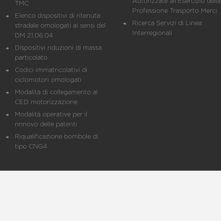
Autorizzate all'Esercizio della
TMC
Professione Trasporto Merci
Elenco dispositivi di ritenuta
Ricerca Servizi di Linea
stradale omologati ai sensi del
Interregionali
DM 21.06.04
Dispositivi riduzioni di massa
particolato
Codici immatricolativi di
ciclomotori omologati
Modalità di collegamento al
CED motorizzazione
Modalità operative per il
rinnovo delle patenti
Riqualificazione bombole di
tipo CNG4