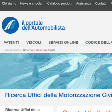
Chi siamo
News e circolari
Catalogo prodotti
Assistenza
Contatti
PATENTI
VEICOLI
SERVIZI ONLINE
CODICE DELL
Servizi online
//
Ricerca e Gestione UMC
Ricerca Uffici della Motorizzazione Civi
Ricerca Uffici della