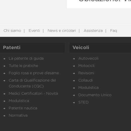
Chi siamo
Eventi
News e circolari
Assistenza
Faq
Patenti
Veicoli
La patente di guida
Autoveicoli
Tutte le pratiche
Motocicli
Foglio rosa e prove d’esame
Revisioni
Carta di Qualificazione del
Collaudi
Conducente (CQC)
Modulistica
Medici Certificatori - Novità
Documento Unico
Modulistica
STED
Patente nautica
Normativa