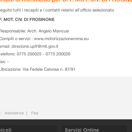
eguito tutti i recapiti e i contatti relativi all'ufficio selezionato
F. MOT. CIV. DI FROSINONE
Responsabile: Arch. Angelo Mancusi
Compiti o servizi : www.motorizzazioneroma.eu
email: direzione.upfr@mit.gov.it
telefono: 0775 200025 - 0775 200026
fax: -
Ubicazione: Via Fedele Calvosa n. 87/91
Assistenza
Faq
icoli
Servizi Online