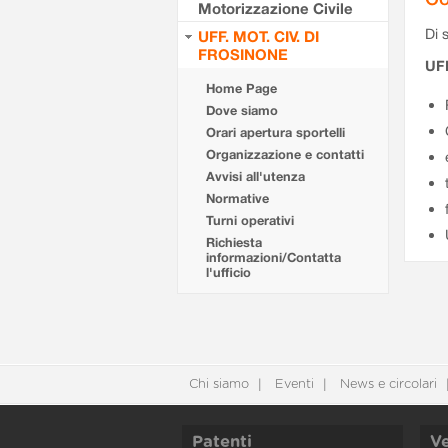
Motorizzazione Civile
Di s
UFF. MOT. CIV. DI
FROSINONE
UF
Home Page
Dove siamo
Orari apertura sportelli
Organizzazione e contatti
Avvisi all'utenza
Normative
Turni operativi
Richiesta
informazioni/Contatta
l'ufficio
Chi siamo
Eventi
News e circolari
Patenti
Ve