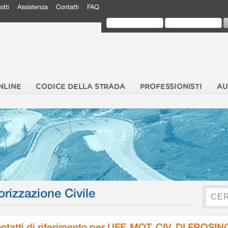
otti
Assistenza
Contatti
FAQ
NLINE
CODICE DELLA STRADA
PROFESSIONISTI
AU
orizzazione Civile
ntatti di riferimento per UFF. MOT. CIV. DI FROSI