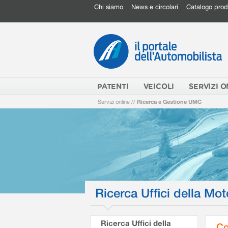
Chi siamo
News e circolari
Catalogo prod
PATENTI
VEICOLI
SERVIZI O
Servizi online
//
Ricerca e Gestione UMC
Ricerca Uffici della Mot
Ricerca Uffici della
Co