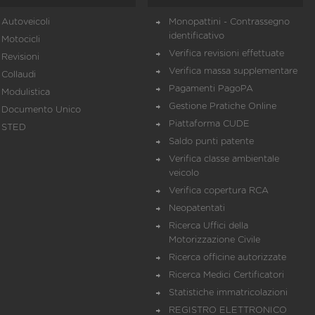
Autoveicoli
Monopattini - Contrassegno
identificativo
Motocicli
Verifica revisioni effettuate
Revisioni
Verifica massa supplementare
Collaudi
Pagamenti PagoPA
Modulistica
Gestione Pratiche Online
Documento Unico
Piattaforma CUDE
STED
Saldo punti patente
Verifica classe ambientale
veicolo
Verifica copertura RCA
Neopatentati
Ricerca Uffici della
Motorizzazione Civile
Ricerca officine autorizzate
Ricerca Medici Certificatori
Statistiche immatricolazioni
REGISTRO ELETTRONICO