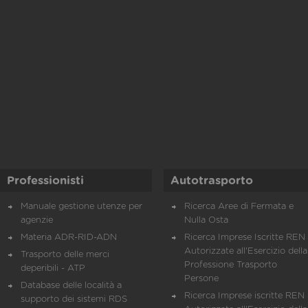
Professionisti
Autotrasporto
Manuale gestione utenze per
Ricerca Aree di Fermata e
agenzie
Nulla Osta
Materia ADR-RID-ADN
Ricerca Imprese Iscritte REN 
Autorizzate all'Esercizio della
Trasporto delle merci
Professione Trasporto
deperibili - ATP
Persone
Database delle località a
Ricerca Imprese iscritte REN 
supporto dei sistemi RDS