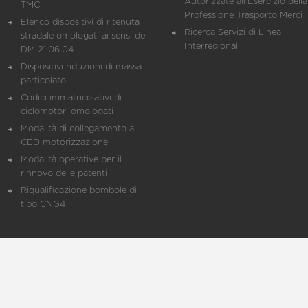
Autorizzate all'Esercizio della
TMC
Professione Trasporto Merci
Elenco dispositivi di ritenuta
Ricerca Servizi di Linea
stradale omologati ai sensi del
Interregionali
DM 21.06.04
Dispositivi riduzioni di massa
particolato
Codici immatricolativi di
ciclomotori omologati
Modalità di collegamento al
CED motorizzazione
Modalità operative per il
rinnovo delle patenti
Riqualificazione bombole di
tipo CNG4