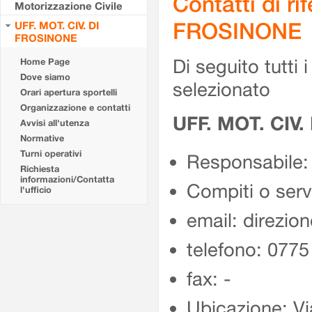
Contatti di r
Motorizzazione Civile
FROSINONE
UFF. MOT. CIV. DI
FROSINONE
Di seguito tutti i 
Home Page
Dove siamo
selezionato
Orari apertura sportelli
Organizzazione e contatti
UFF. MOT. CIV
Avvisi all'utenza
Normative
Turni operativi
Responsabile:
Richiesta
informazioni/Contatta
Compiti o ser
l'ufficio
email: direzion
telefono: 077
fax: -
Ubicazione: Vi