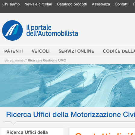
Chi siamo
News e circolari
Catalogo prodotti
Assistenza
Contatti
PATENTI
VEICOLI
SERVIZI ONLINE
CODICE DELL
Servizi online
//
Ricerca e Gestione UMC
Ricerca Uffici della Motorizzazione Civi
Ricerca Uffici della