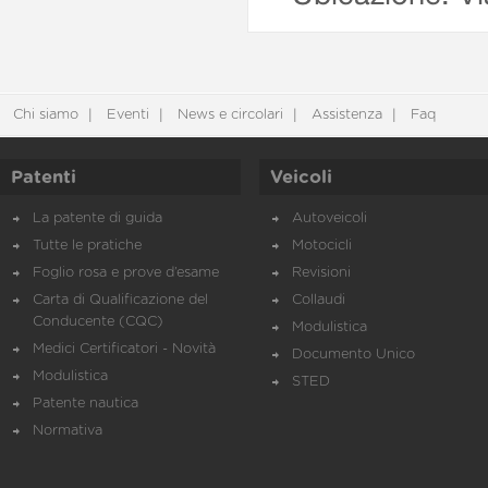
Chi siamo
Eventi
News e circolari
Assistenza
Faq
Patenti
Veicoli
La patente di guida
Autoveicoli
Tutte le pratiche
Motocicli
Foglio rosa e prove d’esame
Revisioni
Carta di Qualificazione del
Collaudi
Conducente (CQC)
Modulistica
Medici Certificatori - Novità
Documento Unico
Modulistica
STED
Patente nautica
Normativa