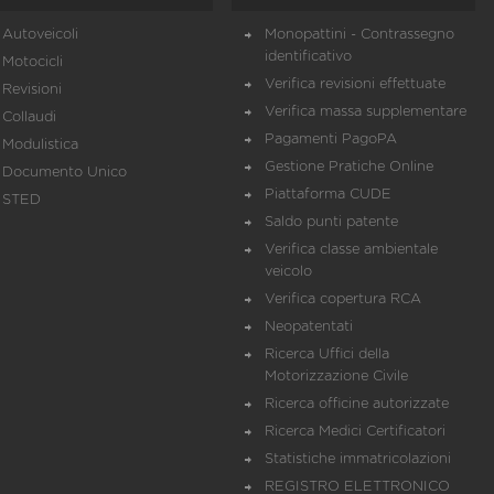
Autoveicoli
Monopattini - Contrassegno
identificativo
Motocicli
Verifica revisioni effettuate
Revisioni
Verifica massa supplementare
Collaudi
Pagamenti PagoPA
Modulistica
Gestione Pratiche Online
Documento Unico
Piattaforma CUDE
STED
Saldo punti patente
Verifica classe ambientale
veicolo
Verifica copertura RCA
Neopatentati
Ricerca Uffici della
Motorizzazione Civile
Ricerca officine autorizzate
Ricerca Medici Certificatori
Statistiche immatricolazioni
REGISTRO ELETTRONICO