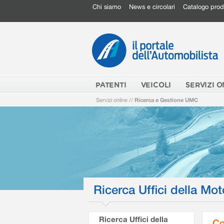
Chi siamo
News e circolari
Catalogo prod
PATENTI
VEICOLI
SERVIZI O
Servizi online
//
Ricerca e Gestione UMC
Ricerca Uffici della Mot
Ricerca Uffici della
Co