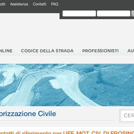
otti
Assistenza
Contatti
FAQ
NLINE
CODICE DELLA STRADA
PROFESSIONISTI
AU
orizzazione Civile
ntatti di riferimento per UFF. MOT. CIV. DI FROSI