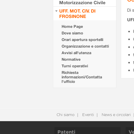
Motorizzazione Civile
Di s
UFF. MOT. CIV. DI
FROSINONE
UF
Home Page
Dove siamo
Orari apertura sportelli
Organizzazione e contatti
Avvisi all'utenza
Normative
Turni operativi
Richiesta
informazioni/Contatta
l'ufficio
Chi siamo
Eventi
News e circolari
Patenti
Ve