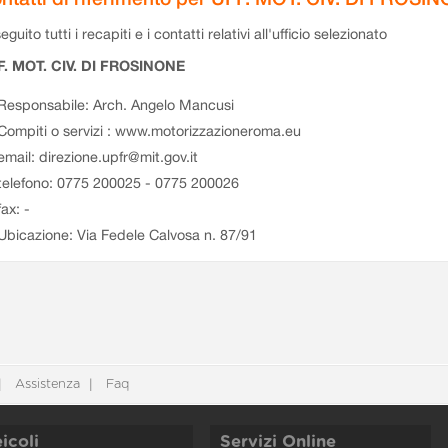
eguito tutti i recapiti e i contatti relativi all'ufficio selezionato
F. MOT. CIV. DI FROSINONE
Responsabile: Arch. Angelo Mancusi
Compiti o servizi : www.motorizzazioneroma.eu
email: direzione.upfr@mit.gov.it
telefono: 0775 200025 - 0775 200026
fax: -
Ubicazione: Via Fedele Calvosa n. 87/91
Assistenza
Faq
icoli
Servizi Online