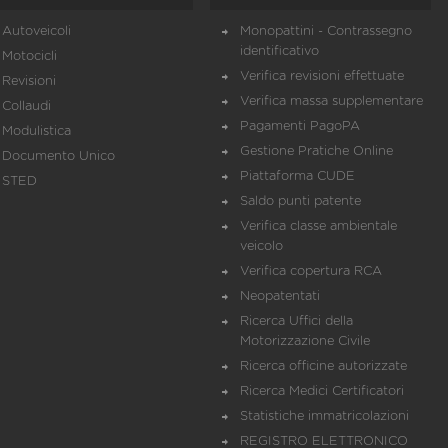
Autoveicoli
Monopattini - Contrassegno
identificativo
Motocicli
Verifica revisioni effettuate
Revisioni
Verifica massa supplementare
Collaudi
Pagamenti PagoPA
Modulistica
Gestione Pratiche Online
Documento Unico
Piattaforma CUDE
STED
Saldo punti patente
Verifica classe ambientale
veicolo
Verifica copertura RCA
Neopatentati
Ricerca Uffici della
Motorizzazione Civile
Ricerca officine autorizzate
Ricerca Medici Certificatori
Statistiche immatricolazioni
REGISTRO ELETTRONICO