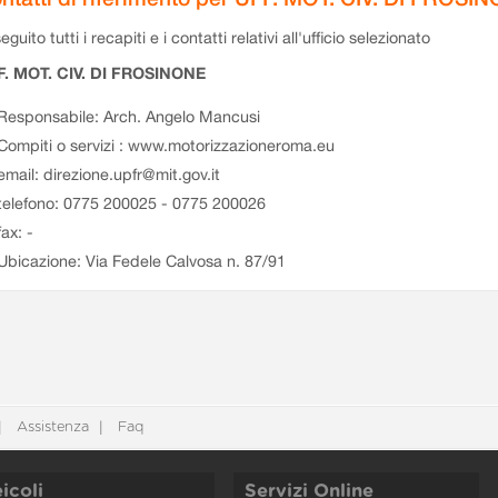
eguito tutti i recapiti e i contatti relativi all'ufficio selezionato
F. MOT. CIV. DI FROSINONE
Responsabile: Arch. Angelo Mancusi
Compiti o servizi : www.motorizzazioneroma.eu
email: direzione.upfr@mit.gov.it
telefono: 0775 200025 - 0775 200026
fax: -
Ubicazione: Via Fedele Calvosa n. 87/91
Assistenza
Faq
icoli
Servizi Online