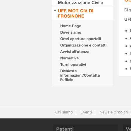
Motorizzazione Civile
Di s
UFF. MOT. CIV. DI
FROSINONE
UF
Home Page
Dove siamo
Orari apertura sportelli
Organizzazione e contatti
Avvisi all'utenza
Normative
Turni operativi
Richiesta
informazioni/Contatta
l'ufficio
Chi siamo
Eventi
News e circolari
Patenti
Ve