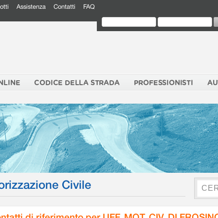
otti
Assistenza
Contatti
FAQ
NLINE
CODICE DELLA STRADA
PROFESSIONISTI
AU
orizzazione Civile
ntatti di riferimento per UFF. MOT. CIV. DI FROSI