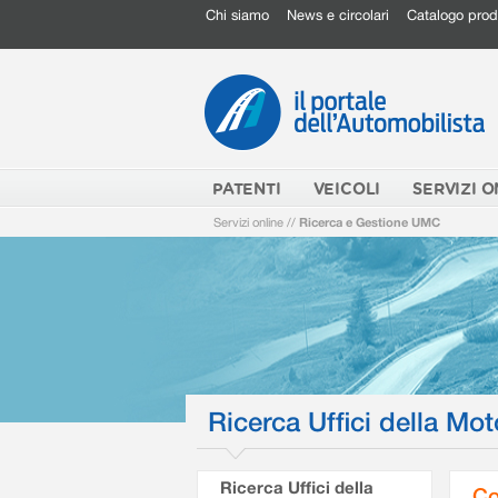
Chi siamo
News e circolari
Catalogo prod
PATENTI
VEICOLI
SERVIZI O
Servizi online
//
Ricerca e Gestione UMC
Ricerca Uffici della Mot
Ricerca Uffici della
Co