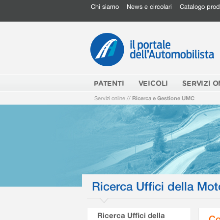
Chi siamo
News e circolari
Catalogo prod
PATENTI
VEICOLI
SERVIZI O
Servizi online
//
Ricerca e Gestione UMC
Ricerca Uffici della Mot
Ricerca Uffici della
Co