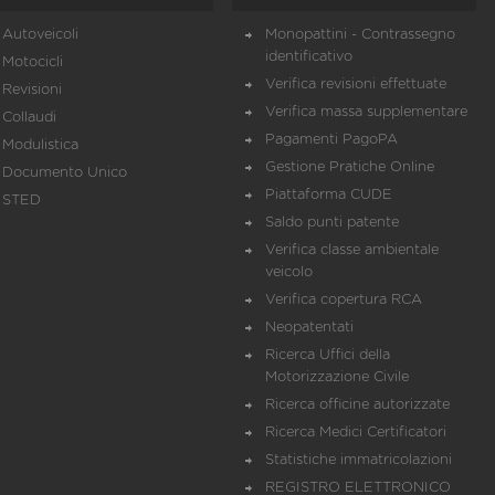
Autoveicoli
Monopattini - Contrassegno
identificativo
Motocicli
Verifica revisioni effettuate
Revisioni
Verifica massa supplementare
Collaudi
Pagamenti PagoPA
Modulistica
Gestione Pratiche Online
Documento Unico
Piattaforma CUDE
STED
Saldo punti patente
Verifica classe ambientale
veicolo
Verifica copertura RCA
Neopatentati
Ricerca Uffici della
Motorizzazione Civile
Ricerca officine autorizzate
Ricerca Medici Certificatori
Statistiche immatricolazioni
REGISTRO ELETTRONICO