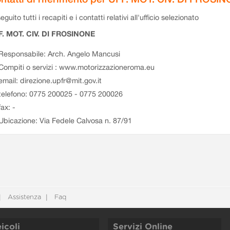
eguito tutti i recapiti e i contatti relativi all'ufficio selezionato
F. MOT. CIV. DI FROSINONE
Responsabile: Arch. Angelo Mancusi
Compiti o servizi : www.motorizzazioneroma.eu
email: direzione.upfr@mit.gov.it
telefono: 0775 200025 - 0775 200026
fax: -
Ubicazione: Via Fedele Calvosa n. 87/91
Assistenza
Faq
icoli
Servizi Online