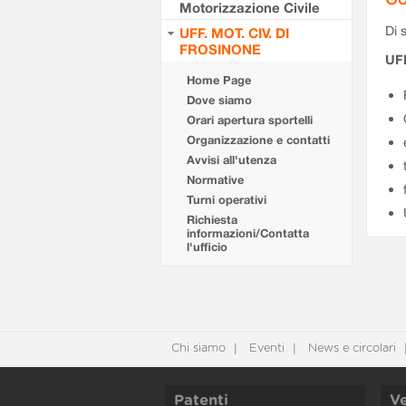
Motorizzazione Civile
Di s
UFF. MOT. CIV. DI
FROSINONE
UF
Home Page
Dove siamo
Orari apertura sportelli
Organizzazione e contatti
Avvisi all'utenza
Normative
Turni operativi
Richiesta
informazioni/Contatta
l'ufficio
Chi siamo
Eventi
News e circolari
Patenti
Ve