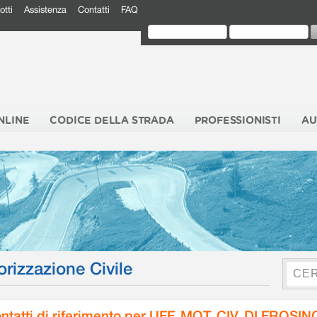
otti
Assistenza
Contatti
FAQ
NLINE
CODICE DELLA STRADA
PROFESSIONISTI
AU
orizzazione Civile
ntatti di riferimento per UFF. MOT. CIV. DI FROSI