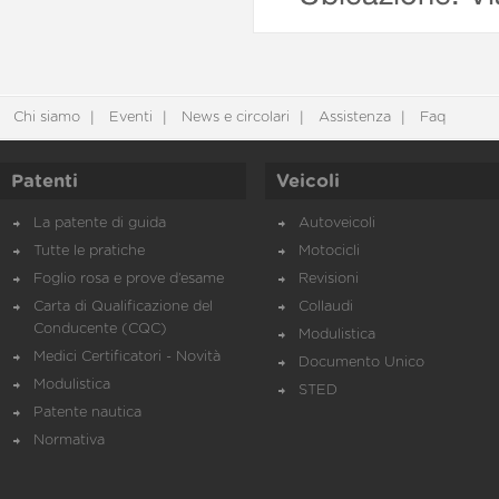
Chi siamo
Eventi
News e circolari
Assistenza
Faq
Patenti
Veicoli
La patente di guida
Autoveicoli
Tutte le pratiche
Motocicli
Foglio rosa e prove d’esame
Revisioni
Carta di Qualificazione del
Collaudi
Conducente (CQC)
Modulistica
Medici Certificatori - Novità
Documento Unico
Modulistica
STED
Patente nautica
Normativa