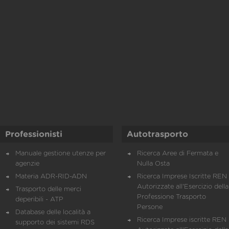
Professionisti
Autotrasporto
Manuale gestione utenze per
Ricerca Aree di Fermata e
agenzie
Nulla Osta
Materia ADR-RID-ADN
Ricerca Imprese Iscritte REN 
Autorizzate all'Esercizio della
Trasporto delle merci
Professione Trasporto
deperibili - ATP
Persone
Database delle località a
Ricerca Imprese iscritte REN 
supporto dei sistemi RDS