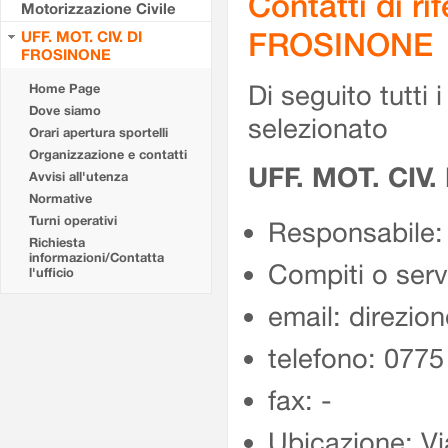
Contatti di r
Motorizzazione Civile
FROSINONE
UFF. MOT. CIV. DI
FROSINONE
Di seguito tutti i 
Home Page
Dove siamo
selezionato
Orari apertura sportelli
Organizzazione e contatti
UFF. MOT. CIV
Avvisi all'utenza
Normative
Turni operativi
Responsabile:
Richiesta
informazioni/Contatta
Compiti o ser
l'ufficio
email: direzion
telefono: 077
fax: -
Ubicazione: Vi