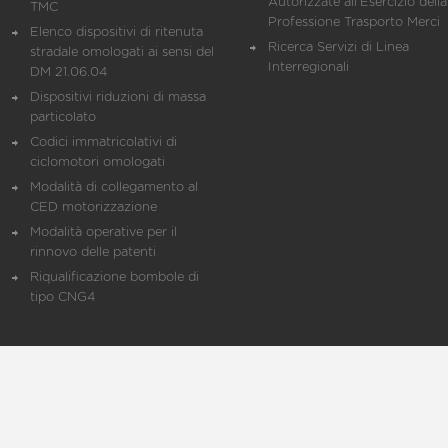
Autorizzate all'Esercizio della
TMC
Professione Trasporto Merci
Elenco dispositivi di ritenuta
Ricerca Servizi di Linea
stradale omologati ai sensi del
Interregionali
DM 21.06.04
Dispositivi riduzioni di massa
particolato
Codici immatricolativi di
ciclomotori omologati
Modalità di collegamento al
CED motorizzazione
Modalità operative per il
rinnovo delle patenti
Riqualificazione bombole di
tipo CNG4