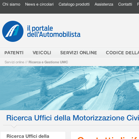
Chi siamo
News e circolari
Catalogo prodotti
Assistenza
Contatti
PATENTI
VEICOLI
SERVIZI ONLINE
CODICE DELL
Servizi online
//
Ricerca e Gestione UMC
Ricerca Uffici della Motorizzazione Civi
Ricerca Uffici della