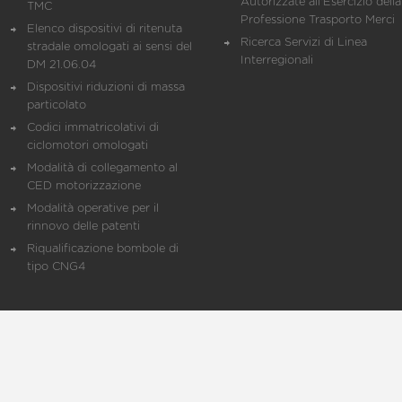
Autorizzate all'Esercizio della
TMC
Professione Trasporto Merci
Elenco dispositivi di ritenuta
Ricerca Servizi di Linea
stradale omologati ai sensi del
Interregionali
DM 21.06.04
Dispositivi riduzioni di massa
particolato
Codici immatricolativi di
ciclomotori omologati
Modalità di collegamento al
CED motorizzazione
Modalità operative per il
rinnovo delle patenti
Riqualificazione bombole di
tipo CNG4