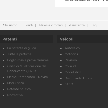
Chi siamo
Eventi
News e circolari
Assistenza
Faq
Patenti
Veicoli
La patente di guida
Autoveicoli
Tutte le pratiche
Motocicli
Foglio rosa e prove d’esame
Revisioni
Carta di Qualificazione del
Collaudi
Conducente (CQC)
Modulistica
Medici Certificatori - Novità
Documento Unico
Modulistica
STED
Patente nautica
Normativa