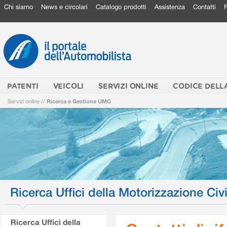
Chi siamo
News e circolari
Catalogo prodotti
Assistenza
Contatti
PATENTI
VEICOLI
SERVIZI ONLINE
CODICE DELL
Servizi online
//
Ricerca e Gestione UMC
Ricerca Uffici della Motorizzazione Civi
Ricerca Uffici della