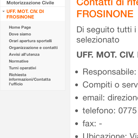
Contatti di r
Motorizzazione Civile
FROSINONE
UFF. MOT. CIV. DI
FROSINONE
Di seguito tutti i 
Home Page
Dove siamo
selezionato
Orari apertura sportelli
Organizzazione e contatti
UFF. MOT. CIV
Avvisi all'utenza
Normative
Turni operativi
Responsabile:
Richiesta
informazioni/Contatta
Compiti o ser
l'ufficio
email: direzion
telefono: 077
fax: -
Ubicazione: Vi