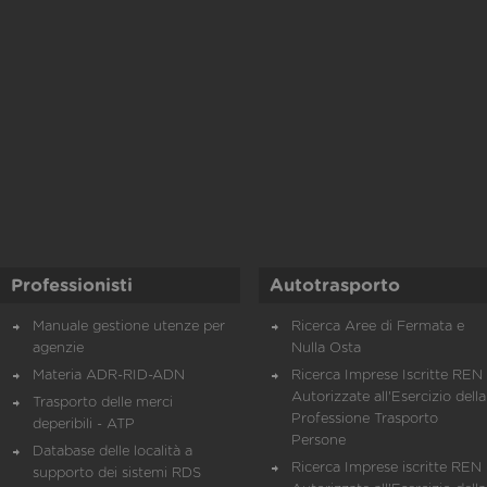
Professionisti
Autotrasporto
Manuale gestione utenze per
Ricerca Aree di Fermata e
agenzie
Nulla Osta
Materia ADR-RID-ADN
Ricerca Imprese Iscritte REN 
Autorizzate all'Esercizio della
Trasporto delle merci
Professione Trasporto
deperibili - ATP
Persone
Database delle località a
Ricerca Imprese iscritte REN 
supporto dei sistemi RDS