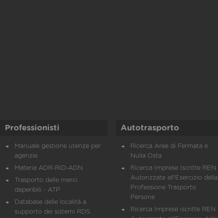
Professionisti
Autotrasporto
Manuale gestione utenze per
Ricerca Aree di Fermata e
agenzie
Nulla Osta
Materia ADR-RID-ADN
Ricerca Imprese Iscritte REN 
Autorizzate all'Esercizio della
Trasporto delle merci
Professione Trasporto
deperibili - ATP
Persone
Database delle località a
Ricerca Imprese iscritte REN 
supporto dei sistemi RDS