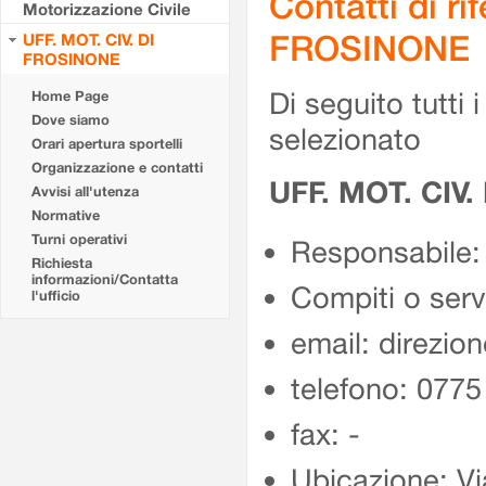
Contatti di r
Motorizzazione Civile
FROSINONE
UFF. MOT. CIV. DI
FROSINONE
Di seguito tutti i 
Home Page
Dove siamo
selezionato
Orari apertura sportelli
Organizzazione e contatti
UFF. MOT. CIV
Avvisi all'utenza
Normative
Turni operativi
Responsabile:
Richiesta
informazioni/Contatta
Compiti o ser
l'ufficio
email: direzion
telefono: 077
fax: -
Ubicazione: Vi