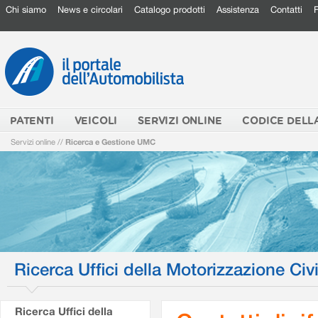
Chi siamo
News e circolari
Catalogo prodotti
Assistenza
Contatti
PATENTI
VEICOLI
SERVIZI ONLINE
CODICE DELL
Servizi online
//
Ricerca e Gestione UMC
Ricerca Uffici della Motorizzazione Civi
Ricerca Uffici della