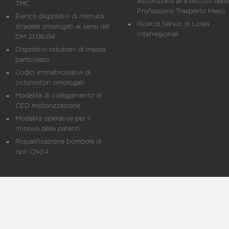
Autorizzate all'Esercizio della
TMC
Professione Trasporto Merci
Elenco dispositivi di ritenuta
Ricerca Servizi di Linea
stradale omologati ai sensi del
Interregionali
DM 21.06.04
Dispositivi riduzioni di massa
particolato
Codici immatricolativi di
ciclomotori omologati
Modalità di collegamento al
CED motorizzazione
Modalità operative per il
rinnovo delle patenti
Riqualificazione bombole di
tipo CNG4