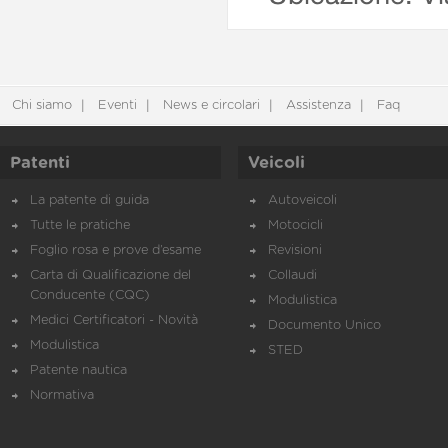
Chi siamo
Eventi
News e circolari
Assistenza
Faq
Patenti
Veicoli
La patente di guida
Autoveicoli
Tutte le pratiche
Motocicli
Foglio rosa e prove d’esame
Revisioni
Carta di Qualificazione del
Collaudi
Conducente (CQC)
Modulistica
Medici Certificatori - Novità
Documento Unico
Modulistica
STED
Patente nautica
Normativa