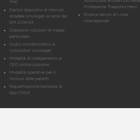
Autorizzate all'Esercizio della
TMC
Professione Trasporto Merci
Elenco dispositivi di ritenuta
Ricerca Servizi di Linea
stradale omologati ai sensi del
Interregionali
DM 21.06.04
Dispositivi riduzioni di massa
particolato
Codici immatricolativi di
ciclomotori omologati
Modalità di collegamento al
CED motorizzazione
Modalità operative per il
rinnovo delle patenti
Riqualificazione bombole di
tipo CNG4