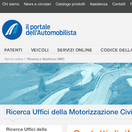
Chi siamo
News e circolari
Catalogo prodotti
Assistenza
Contatti
PATENTI
VEICOLI
SERVIZI ONLINE
CODICE DELL
Servizi online
//
Ricerca e Gestione UMC
Ricerca Uffici della Motorizzazione Civi
Ricerca Uffici della