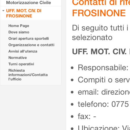
Contatti di r
Motorizzazione Civile
FROSINONE
UFF. MOT. CIV. DI
FROSINONE
Di seguito tutti i 
Home Page
Dove siamo
selezionato
Orari apertura sportelli
Organizzazione e contatti
UFF. MOT. CIV
Avvisi all'utenza
Normative
Turni operativi
Responsabile:
Richiesta
informazioni/Contatta
Compiti o ser
l'ufficio
email: direzion
telefono: 077
fax: -
Ubicazione: Vi