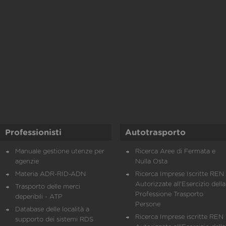
Professionisti
Autotrasporto
Manuale gestione utenze per
Ricerca Aree di Fermata e
agenzie
Nulla Osta
Materia ADR-RID-ADN
Ricerca Imprese Iscritte REN 
Autorizzate all'Esercizio della
Trasporto delle merci
Professione Trasporto
deperibili - ATP
Persone
Database delle località a
Ricerca Imprese iscritte REN 
supporto dei sistemi RDS