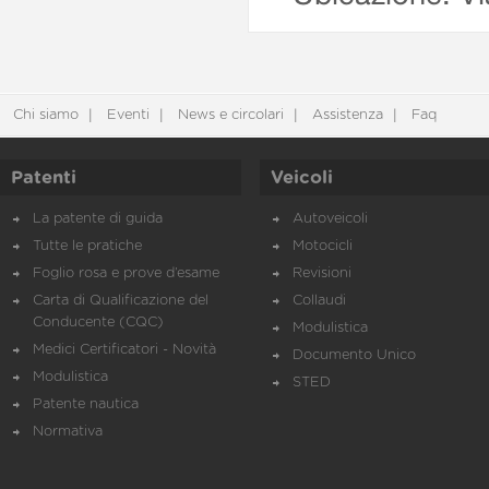
Chi siamo
Eventi
News e circolari
Assistenza
Faq
Patenti
Veicoli
La patente di guida
Autoveicoli
Tutte le pratiche
Motocicli
Foglio rosa e prove d’esame
Revisioni
Carta di Qualificazione del
Collaudi
Conducente (CQC)
Modulistica
Medici Certificatori - Novità
Documento Unico
Modulistica
STED
Patente nautica
Normativa