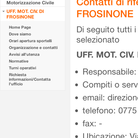
Contatti di r
Motorizzazione Civile
FROSINONE
UFF. MOT. CIV. DI
FROSINONE
Di seguito tutti i 
Home Page
Dove siamo
selezionato
Orari apertura sportelli
Organizzazione e contatti
UFF. MOT. CIV
Avvisi all'utenza
Normative
Turni operativi
Responsabile:
Richiesta
informazioni/Contatta
Compiti o ser
l'ufficio
email: direzion
telefono: 077
fax: -
Ubicazione: Vi