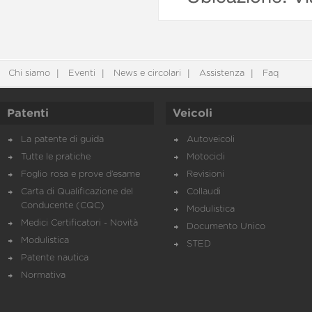
Chi siamo
Eventi
News e circolari
Assistenza
Faq
Patenti
Veicoli
La patente di guida
Autoveicoli
Tutte le pratiche
Motocicli
Foglio rosa e prove d’esame
Revisioni
Carta di Qualificazione del
Collaudi
Conducente (CQC)
Modulistica
Medici Certificatori - Novità
Documento Unico
Modulistica
STED
Patente nautica
Normativa