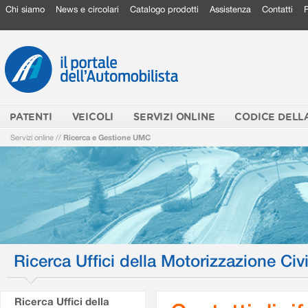
Chi siamo
News e circolari
Catalogo prodotti
Assistenza
Contatti
PATENTI
VEICOLI
SERVIZI ONLINE
CODICE DELL
Servizi online
//
Ricerca e Gestione UMC
Ricerca Uffici della Motorizzazione Civi
Ricerca Uffici della