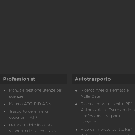
Professionisti
Autotrasporto
Manuale gestione utenze per
Ricerca Aree di Fermata e
agenzie
Nulla Osta
Materia ADR-RID-ADN
Ricerca Imprese Iscritte REN 
Autorizzate all'Esercizio della
Trasporto delle merci
Professione Trasporto
deperibili - ATP
Persone
Database delle località a
Ricerca Imprese iscritte REN 
supporto dei sistemi RDS