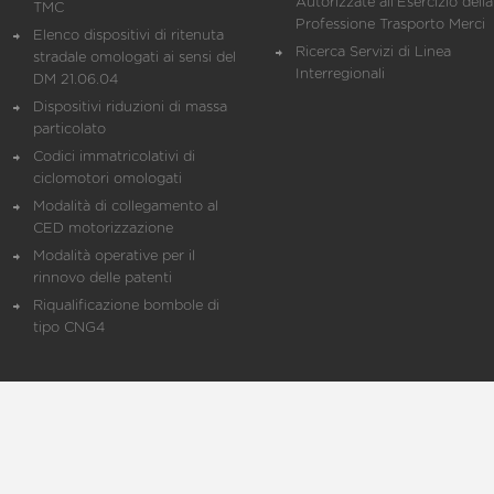
Autorizzate all'Esercizio della
TMC
Professione Trasporto Merci
Elenco dispositivi di ritenuta
Ricerca Servizi di Linea
stradale omologati ai sensi del
Interregionali
DM 21.06.04
Dispositivi riduzioni di massa
particolato
Codici immatricolativi di
ciclomotori omologati
Modalità di collegamento al
CED motorizzazione
Modalità operative per il
rinnovo delle patenti
Riqualificazione bombole di
tipo CNG4