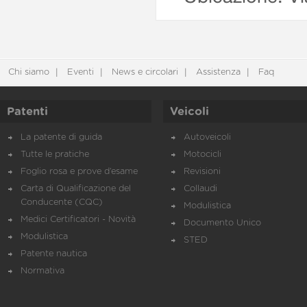
Chi siamo
Eventi
News e circolari
Assistenza
Faq
Patenti
Veicoli
La patente di guida
Autoveicoli
Tutte le pratiche
Motocicli
Foglio rosa e prove d’esame
Revisioni
Carta di Qualificazione del
Collaudi
Conducente (CQC)
Modulistica
Medici Certificatori - Novità
Documento Unico
Modulistica
STED
Patente nautica
Normativa