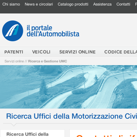
Chi siamo
News e circolari
Catalogo prodotti
Assistenza
Contatti
PATENTI
VEICOLI
SERVIZI ONLINE
CODICE DELL
Servizi online
//
Ricerca e Gestione UMC
Ricerca Uffici della Motorizzazione Civi
Ricerca Uffici della