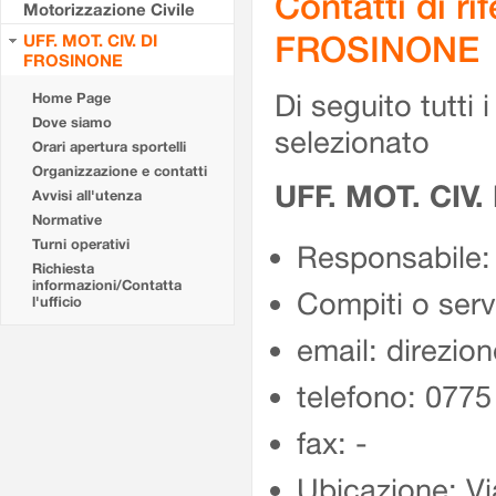
Contatti di r
Motorizzazione Civile
FROSINONE
UFF. MOT. CIV. DI
FROSINONE
Di seguito tutti i 
Home Page
Dove siamo
selezionato
Orari apertura sportelli
Organizzazione e contatti
UFF. MOT. CIV
Avvisi all'utenza
Normative
Turni operativi
Responsabile:
Richiesta
informazioni/Contatta
Compiti o ser
l'ufficio
email: direzion
telefono: 077
fax: -
Ubicazione: Vi