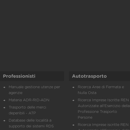
Professionisti
Autotrasporto
Manuale gestione utenze per
Ricerca Aree di Fermata e
agenzie
Nulla Osta
Materia ADR-RID-ADN
Ricerca Imprese Iscritte REN 
Autorizzate all'Esercizio della
Trasporto delle merci
Professione Trasporto
deperibili - ATP
Persone
Database delle località a
Ricerca Imprese iscritte REN 
supporto dei sistemi RDS