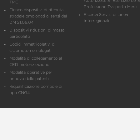
Autorizzate all'Esercizio della
TMC
Professione Trasporto Merci
Elenco dispositivi di ritenuta
Ricerca Servizi di Linea
stradale omologati ai sensi del
Interregionali
DM 21.06.04
Dispositivi riduzioni di massa
particolato
Codici immatricolativi di
ciclomotori omologati
Modalità di collegamento al
CED motorizzazione
Modalità operative per il
rinnovo delle patenti
Riqualificazione bombole di
tipo CNG4