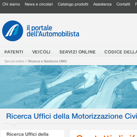
Chi siamo
News e circolari
Catalogo prodotti
Assistenza
Contatti
PATENTI
VEICOLI
SERVIZI ONLINE
CODICE DELL
Servizi online
//
Ricerca e Gestione UMC
Ricerca Uffici della Motorizzazione Civi
Ricerca Uffici della