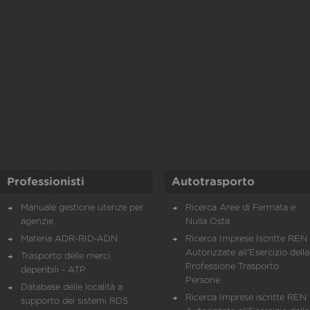
Professionisti
Autotrasporto
Manuale gestione utenze per
Ricerca Aree di Fermata e
agenzie
Nulla Osta
Materia ADR-RID-ADN
Ricerca Imprese Iscritte REN 
Autorizzate all'Esercizio della
Trasporto delle merci
Professione Trasporto
deperibili - ATP
Persone
Database delle località a
Ricerca Imprese iscritte REN 
supporto dei sistemi RDS