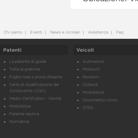
Chi siamo
Eventi
News e circolari
Assistenza
Faq
Patenti
Veicoli
La patente di guida
Autoveicoli
Tutte le pratiche
Motocicli
Foglio rosa e prove d’esame
Revisioni
Carta di Qualificazione del
Collaudi
Conducente (CQC)
Modulistica
Medici Certificatori - Novità
Documento Unico
Modulistica
STED
Patente nautica
Normativa