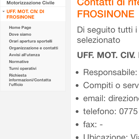
Contatti di r
Motorizzazione Civile
FROSINONE
UFF. MOT. CIV. DI
FROSINONE
Di seguito tutti i 
Home Page
Dove siamo
selezionato
Orari apertura sportelli
Organizzazione e contatti
UFF. MOT. CIV
Avvisi all'utenza
Normative
Turni operativi
Responsabile:
Richiesta
informazioni/Contatta
Compiti o ser
l'ufficio
email: direzion
telefono: 077
fax: -
Ubicazione: Vi