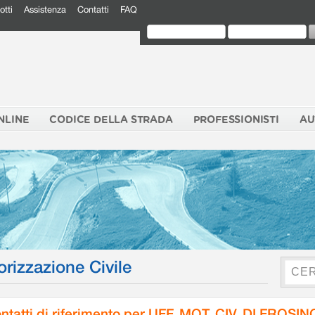
otti
Assistenza
Contatti
FAQ
NLINE
CODICE DELLA STRADA
PROFESSIONISTI
AU
orizzazione Civile
ntatti di riferimento per UFF. MOT. CIV. DI FROSI