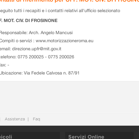
eguito tutti i recapiti e i contatti relativi all'ufficio selezionato
F. MOT. CIV. DI FROSINONE
Responsabile: Arch. Angelo Mancusi
Compiti o servizi : www.motorizzazioneroma.eu
email: direzione.upfr@mit.gov.it
telefono: 0775 200025 - 0775 200026
fax: -
Ubicazione: Via Fedele Calvosa n. 87/91
Assistenza
Faq
icoli
Servizi Online