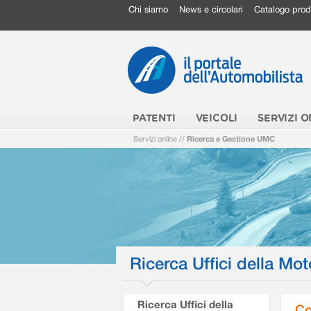
Chi siamo
News e circolari
Catalogo prod
PATENTI
VEICOLI
SERVIZI O
Servizi online
//
Ricerca e Gestione UMC
Ricerca Uffici della Mot
Ricerca Uffici della
Co