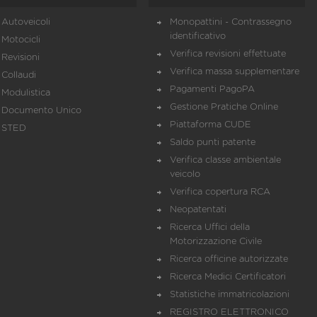
Autoveicoli
Monopattini - Contrassegno
identificativo
Motocicli
Verifica revisioni effettuate
Revisioni
Verifica massa supplementare
Collaudi
Pagamenti PagoPA
Modulistica
Gestione Pratiche Online
Documento Unico
Piattaforma CUDE
STED
Saldo punti patente
Verifica classe ambientale
veicolo
Verifica copertura RCA
Neopatentati
Ricerca Uffici della
Motorizzazione Civile
Ricerca officine autorizzate
Ricerca Medici Certificatori
Statistiche immatricolazioni
REGISTRO ELETTRONICO