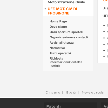
Motorizzazione Civile
Di s
UFF. MOT. CIV. DI
FROSINONE
UF
Home Page
Dove siamo
Orari apertura sportelli
Organizzazione e contatti
Avvisi all'utenza
Normative
Turni operativi
Richiesta
informazioni/Contatta
l'ufficio
Chi siamo
Eventi
News e circolari
Patenti
Ve