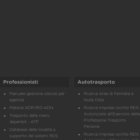
Professionisti
Autotrasporto
Manuale gestione utenze per
Ricerca Aree di Fermata e
agenzie
Nulla Osta
Materia ADR-RID-ADN
Ricerca Imprese Iscritte REN 
Autorizzate all'Esercizio della
Trasporto delle merci
Professione Trasporto
deperibili - ATP
Persone
Database delle località a
Ricerca Imprese iscritte REN 
supporto dei sistemi RDS