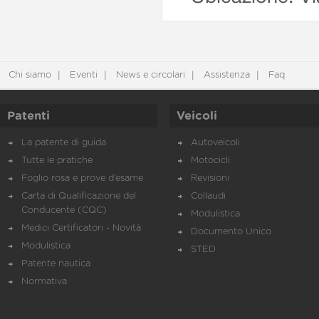
Chi siamo
Eventi
News e circolari
Assistenza
Faq
Patenti
Veicoli
La patente di guida
Autoveicoli
Tutte le pratiche
Motocicli
Foglio rosa e prove d’esame
Revisioni
Carta di Qualificazione del
Collaudi
Conducente (CQC)
Modulistica
Medici Certificatori - Novità
Documento Unico
Modulistica
STED
Patente nautica
Normativa