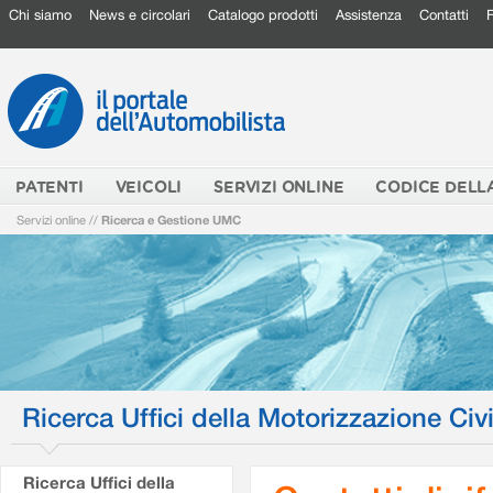
Chi siamo
News e circolari
Catalogo prodotti
Assistenza
Contatti
PATENTI
VEICOLI
SERVIZI ONLINE
CODICE DELL
Servizi online
//
Ricerca e Gestione UMC
Ricerca Uffici della Motorizzazione Civi
Ricerca Uffici della