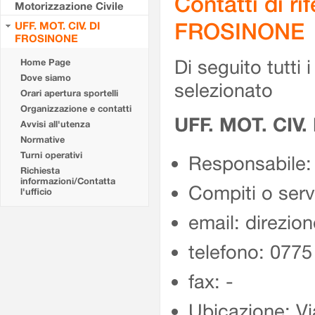
Contatti di r
Motorizzazione Civile
FROSINONE
UFF. MOT. CIV. DI
FROSINONE
Di seguito tutti i 
Home Page
Dove siamo
selezionato
Orari apertura sportelli
Organizzazione e contatti
UFF. MOT. CIV
Avvisi all'utenza
Normative
Turni operativi
Responsabile:
Richiesta
informazioni/Contatta
Compiti o ser
l'ufficio
email: direzion
telefono: 077
fax: -
Ubicazione: Vi