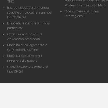
Autorizzate all'Esercizio della
TMC
Professione Trasporto Merci
Elenco dispositivi di ritenuta
Ricerca Servizi di Linea
stradale omologati ai sensi del
Interregionali
DM 21.06.04
Dispositivi riduzioni di massa
particolato
Codici immatricolativi di
ciclomotori omologati
Modalità di collegamento al
CED motorizzazione
Modalità operative per il
rinnovo delle patenti
Riqualificazione bombole di
tipo CNG4