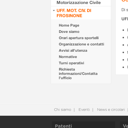
Motorizzazione Civile
Di s
UFF. MOT. CIV. DI
FROSINONE
UF
Home Page
Dove siamo
Orari apertura sportelli
Organizzazione e contatti
Avvisi all'utenza
Normative
Turni operativi
Richiesta
informazioni/Contatta
l'ufficio
Chi siamo
Eventi
News e circolari
Patenti
Ve