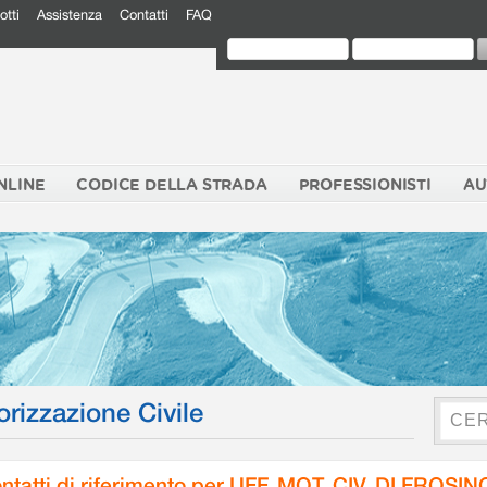
otti
Assistenza
Contatti
FAQ
NLINE
CODICE DELLA STRADA
PROFESSIONISTI
AU
orizzazione Civile
ntatti di riferimento per UFF. MOT. CIV. DI FROSI