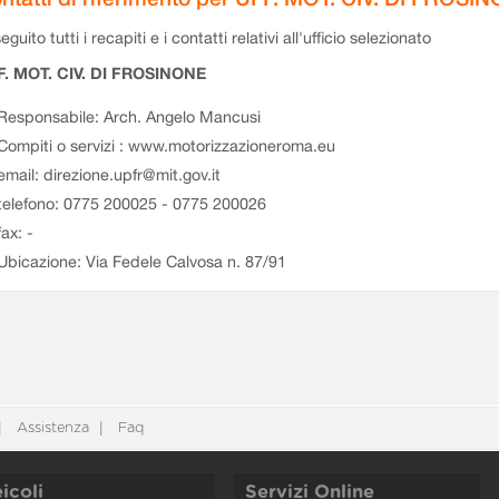
eguito tutti i recapiti e i contatti relativi all'ufficio selezionato
F. MOT. CIV. DI FROSINONE
Responsabile: Arch. Angelo Mancusi
Compiti o servizi : www.motorizzazioneroma.eu
email: direzione.upfr@mit.gov.it
telefono: 0775 200025 - 0775 200026
fax: -
Ubicazione: Via Fedele Calvosa n. 87/91
Assistenza
Faq
icoli
Servizi Online