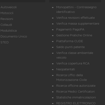
Autoveicoli
Monopattini - Contrassegno
identificativo
Motocicli
Verifica revisioni effettuate
Revisioni
Verifica massa supplementare
Collaudi
Pagamenti PagoPA
Modulistica
Gestione Pratiche Online
Documento Unico
Piattaforma CUDE
STED
Saldo punti patente
Verifica classe ambientale
veicolo
Verifica copertura RCA
Neopatentati
Ricerca Uffici della
Motorizzazione Civile
Ricerca officine autorizzate
Ricerca Medici Certificatori
Statistiche immatricolazioni
REGISTRO ELETTRONICO