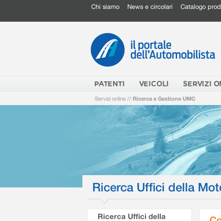
Chi siamo
News e circolari
Catalogo prod
PATENTI
VEICOLI
SERVIZI O
Servizi online
//
Ricerca e Gestione UMC
Ricerca Uffici della Mot
Ricerca Uffici della
Co