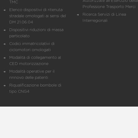
Autorizzate all'Esercizio della
TMC
Professione Trasporto Merci
Elenco dispositivi di ritenuta
Ricerca Servizi di Linea
stradale omologati ai sensi del
Interregionali
DM 21.06.04
Dispositivi riduzioni di massa
particolato
Codici immatricolativi di
ciclomotori omologati
Modalità di collegamento al
CED motorizzazione
Modalità operative per il
rinnovo delle patenti
Riqualificazione bombole di
tipo CNG4