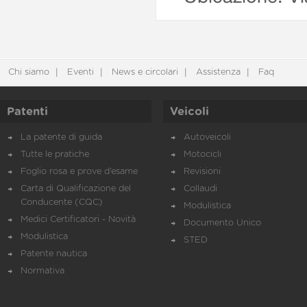
Chi siamo
Eventi
News e circolari
Assistenza
Faq
Patenti
Veicoli
La patente di guida
Autoveicoli
Tutte le pratiche
Motocicli
Foglio rosa e prove d’esame
Revisioni
Carta di Qualificazione del
Collaudi
Conducente (CQC)
Modulistica
Medici Certificatori - Novità
Documento Unico
Modulistica
STED
Patente nautica
Normativa