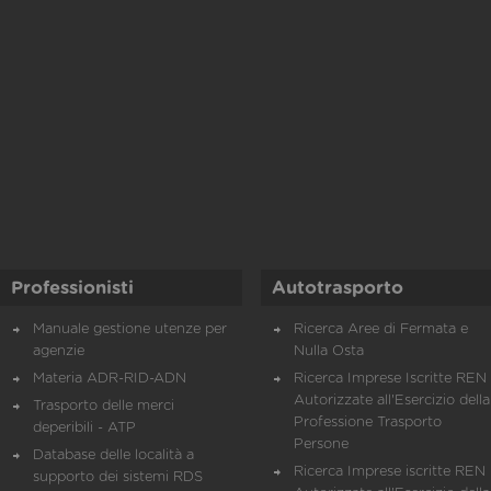
Professionisti
Autotrasporto
Manuale gestione utenze per
Ricerca Aree di Fermata e
agenzie
Nulla Osta
Materia ADR-RID-ADN
Ricerca Imprese Iscritte REN 
Autorizzate all'Esercizio della
Trasporto delle merci
Professione Trasporto
deperibili - ATP
Persone
Database delle località a
Ricerca Imprese iscritte REN 
supporto dei sistemi RDS