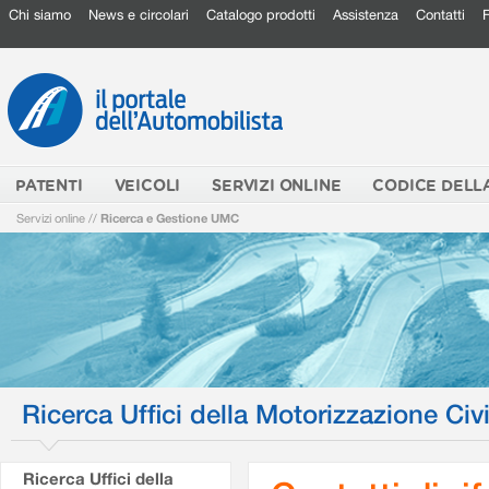
Chi siamo
News e circolari
Catalogo prodotti
Assistenza
Contatti
PATENTI
VEICOLI
SERVIZI ONLINE
CODICE DELL
Servizi online
//
Ricerca e Gestione UMC
Ricerca Uffici della Motorizzazione Civi
Ricerca Uffici della