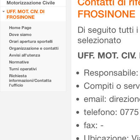
Contatti di r
Motorizzazione Civile
FROSINONE
UFF. MOT. CIV. DI
FROSINONE
Di seguito tutti i 
Home Page
Dove siamo
selezionato
Orari apertura sportelli
Organizzazione e contatti
UFF. MOT. CIV
Avvisi all'utenza
Normative
Turni operativi
Responsabile:
Richiesta
informazioni/Contatta
Compiti o ser
l'ufficio
email: direzion
telefono: 077
fax: -
Ubicazione: Vi