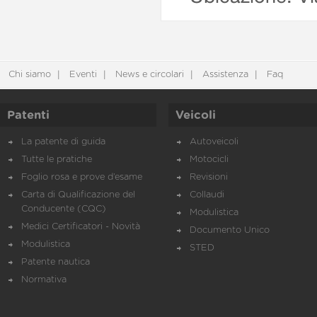
Chi siamo
Eventi
News e circolari
Assistenza
Faq
Patenti
Veicoli
La patente di guida
Autoveicoli
Tutte le pratiche
Motocicli
Foglio rosa e prove d’esame
Revisioni
Carta di Qualificazione del
Collaudi
Conducente (CQC)
Modulistica
Medici Certificatori - Novità
Documento Unico
Modulistica
STED
Patente nautica
Normativa