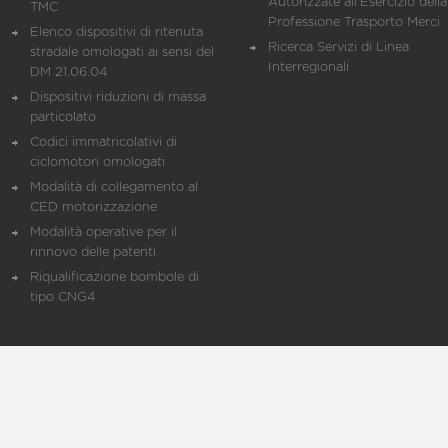
Autorizzate all'Esercizio della
TMC
Professione Trasporto Merci
Elenco dispositivi di ritenuta
Ricerca Servizi di Linea
stradale omologati ai sensi del
Interregionali
DM 21.06.04
Dispositivi riduzioni di massa
particolato
Codici immatricolativi di
ciclomotori omologati
Modalità di collegamento al
CED motorizzazione
Modalità operative per il
rinnovo delle patenti
Riqualificazione bombole di
tipo CNG4