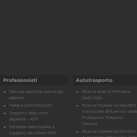
Professionisti
Autotrasporto
Manuale gestione utenze per
Ricerca Aree di Fermata e
agenzie
Nulla Osta
Materia ADR-RID-ADN
Ricerca Imprese Iscritte REN 
Autorizzate all'Esercizio della
Trasporto delle merci
Professione Trasporto
deperibili - ATP
Persone
Database delle località a
Ricerca Imprese iscritte REN 
supporto dei sistemi RDS