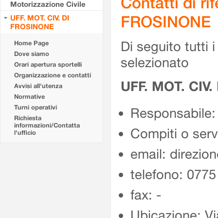
Contatti di r
Motorizzazione Civile
FROSINONE
UFF. MOT. CIV. DI
FROSINONE
Di seguito tutti i 
Home Page
Dove siamo
selezionato
Orari apertura sportelli
Organizzazione e contatti
UFF. MOT. CIV
Avvisi all'utenza
Normative
Turni operativi
Responsabile:
Richiesta
informazioni/Contatta
Compiti o ser
l'ufficio
email: direzion
telefono: 077
fax: -
Ubicazione: Vi