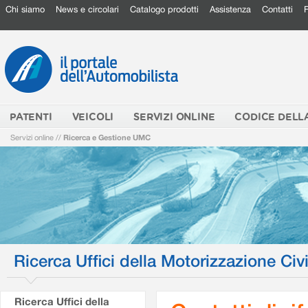
Chi siamo
News e circolari
Catalogo prodotti
Assistenza
Contatti
PATENTI
VEICOLI
SERVIZI ONLINE
CODICE DELL
Servizi online
//
Ricerca e Gestione UMC
Ricerca Uffici della Motorizzazione Civi
Ricerca Uffici della