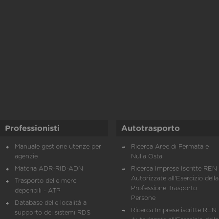
Professionisti
Autotrasporto
Manuale gestione utenze per
Ricerca Aree di Fermata e
agenzie
Nulla Osta
Materia ADR-RID-ADN
Ricerca Imprese Iscritte REN 
Autorizzate all'Esercizio della
Trasporto delle merci
Professione Trasporto
deperibili - ATP
Persone
Database delle località a
Ricerca Imprese iscritte REN 
supporto dei sistemi RDS