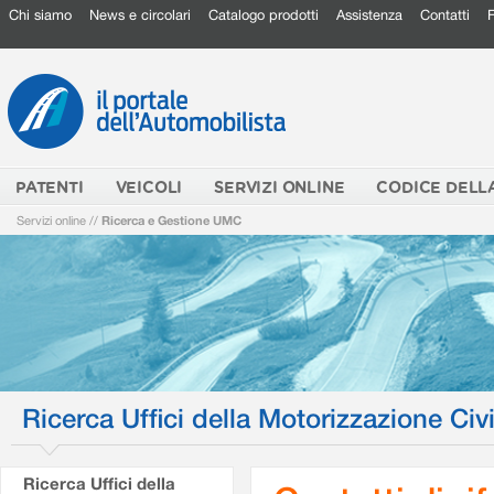
Chi siamo
News e circolari
Catalogo prodotti
Assistenza
Contatti
PATENTI
VEICOLI
SERVIZI ONLINE
CODICE DELL
Servizi online
//
Ricerca e Gestione UMC
Ricerca Uffici della Motorizzazione Civi
Ricerca Uffici della