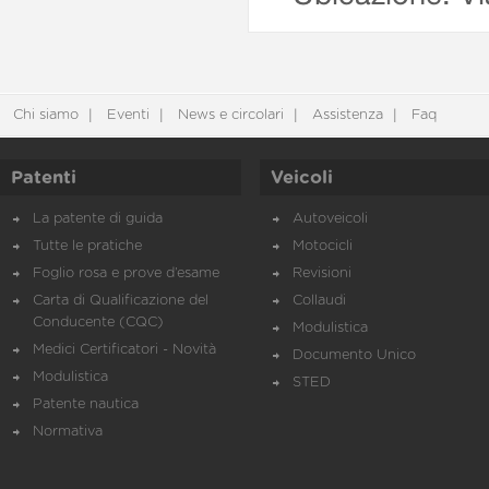
Chi siamo
Eventi
News e circolari
Assistenza
Faq
Patenti
Veicoli
La patente di guida
Autoveicoli
Tutte le pratiche
Motocicli
Foglio rosa e prove d’esame
Revisioni
Carta di Qualificazione del
Collaudi
Conducente (CQC)
Modulistica
Medici Certificatori - Novità
Documento Unico
Modulistica
STED
Patente nautica
Normativa