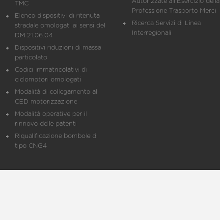
Autorizzate all'Esercizio della
TMC
Professione Trasporto Merci
Elenco dispositivi di ritenuta
Ricerca Servizi di Linea
stradale omologati ai sensi del
Interregionali
DM 21.06.04
Dispositivi riduzioni di massa
particolato
Codici immatricolativi di
ciclomotori omologati
Modalità di collegamento al
CED motorizzazione
Modalità operative per il
rinnovo delle patenti
Riqualificazione bombole di
tipo CNG4