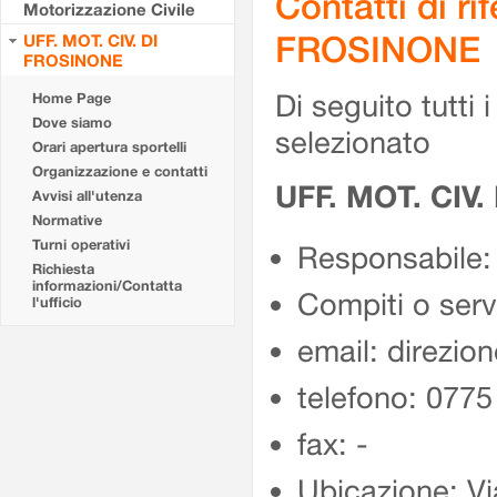
Contatti di r
Motorizzazione Civile
FROSINONE
UFF. MOT. CIV. DI
FROSINONE
Di seguito tutti i 
Home Page
Dove siamo
selezionato
Orari apertura sportelli
Organizzazione e contatti
UFF. MOT. CIV
Avvisi all'utenza
Normative
Turni operativi
Responsabile:
Richiesta
informazioni/Contatta
Compiti o ser
l'ufficio
email: direzion
telefono: 077
fax: -
Ubicazione: Vi