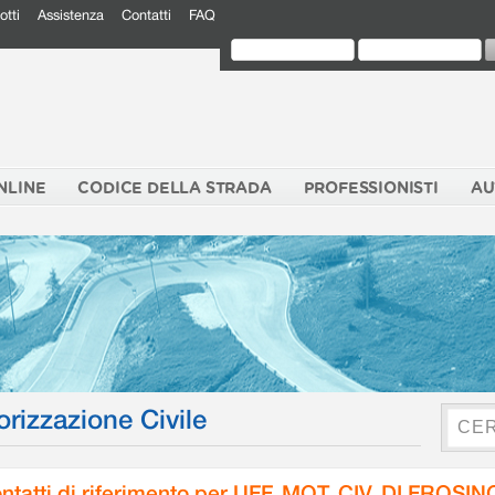
otti
Assistenza
Contatti
FAQ
NLINE
CODICE DELLA STRADA
PROFESSIONISTI
AU
orizzazione Civile
ntatti di riferimento per UFF. MOT. CIV. DI FROSI