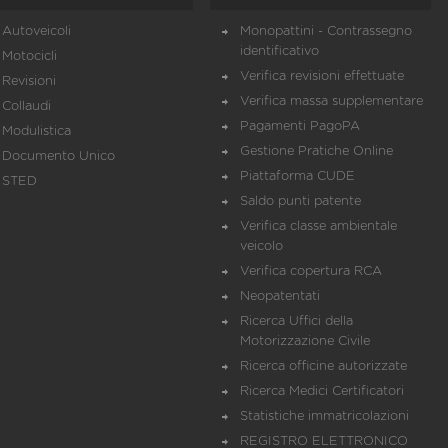
Autoveicoli
Monopattini - Contrassegno
identificativo
Motocicli
Verifica revisioni effettuate
Revisioni
Verifica massa supplementare
Collaudi
Pagamenti PagoPA
Modulistica
Gestione Pratiche Online
Documento Unico
Piattaforma CUDE
STED
Saldo punti patente
Verifica classe ambientale
veicolo
Verifica copertura RCA
Neopatentati
Ricerca Uffici della
Motorizzazione Civile
Ricerca officine autorizzate
Ricerca Medici Certificatori
Statistiche immatricolazioni
REGISTRO ELETTRONICO