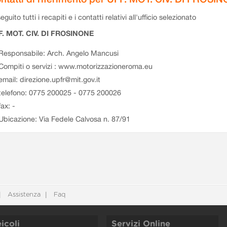
eguito tutti i recapiti e i contatti relativi all'ufficio selezionato
F. MOT. CIV. DI FROSINONE
Responsabile: Arch. Angelo Mancusi
Compiti o servizi : www.motorizzazioneroma.eu
email: direzione.upfr@mit.gov.it
telefono: 0775 200025 - 0775 200026
fax: -
Ubicazione: Via Fedele Calvosa n. 87/91
Assistenza
Faq
icoli
Servizi Online