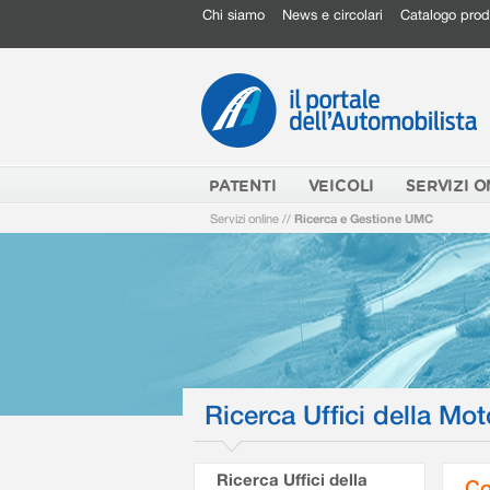
Chi siamo
News e circolari
Catalogo prod
PATENTI
VEICOLI
SERVIZI O
Servizi online
//
Ricerca e Gestione UMC
Ricerca Uffici della Mot
Ricerca Uffici della
Co