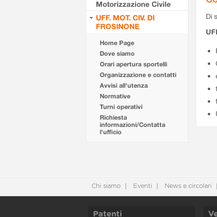
Motorizzazione Civile
Di s
UFF. MOT. CIV. DI
FROSINONE
UF
Home Page
Dove siamo
Orari apertura sportelli
Organizzazione e contatti
Avvisi all'utenza
Normative
Turni operativi
Richiesta
informazioni/Contatta
l'ufficio
Chi siamo
Eventi
News e circolari
Patenti
Ve