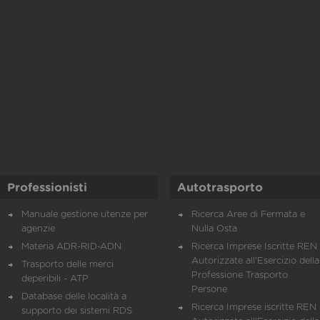
Professionisti
Autotrasporto
Manuale gestione utenze per
Ricerca Aree di Fermata e
agenzie
Nulla Osta
Materia ADR-RID-ADN
Ricerca Imprese Iscritte REN 
Autorizzate all'Esercizio della
Trasporto delle merci
Professione Trasporto
deperibili - ATP
Persone
Database delle località a
Ricerca Imprese iscritte REN 
supporto dei sistemi RDS