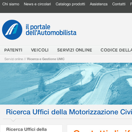
Chi siamo
News e circolari
Catalogo prodotti
Assistenza
Contatti
PATENTI
VEICOLI
SERVIZI ONLINE
CODICE DELL
Servizi online
//
Ricerca e Gestione UMC
Ricerca Uffici della Motorizzazione Civi
Ricerca Uffici della