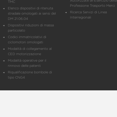
Autorizzate all'Esercizio della
TMC
Professione Trasporto Merci
Elenco dispositivi di ritenuta
Ricerca Servizi di Linea
stradale omologati ai sensi del
Interregionali
DM 21.06.04
Dispositivi riduzioni di massa
particolato
Codici immatricolativi di
ciclomotori omologati
Modalità di collegamento al
CED motorizzazione
Modalità operative per il
rinnovo delle patenti
Riqualificazione bombole di
tipo CNG4