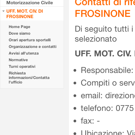
Contatti di r
Motorizzazione Civile
FROSINONE
UFF. MOT. CIV. DI
FROSINONE
Di seguito tutti i 
Home Page
Dove siamo
selezionato
Orari apertura sportelli
Organizzazione e contatti
UFF. MOT. CIV
Avvisi all'utenza
Normative
Turni operativi
Responsabile:
Richiesta
informazioni/Contatta
Compiti o ser
l'ufficio
email: direzion
telefono: 077
fax: -
Ubicazione: Vi