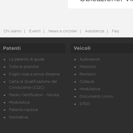
Chi siamo
Eventi
News e circolari
Assistenza
Faq
Patenti
Veicoli
La patente di guida
Autoveicoli
Tutte le pratiche
Motocicli
Foglio rosa e prove d’esame
Revisioni
Carta di Qualificazione del
Collaudi
Conducente (CQC)
Modulistica
Medici Certificatori - Novità
Documento Unico
Modulistica
STED
Patente nautica
Normativa