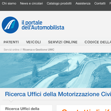
Chi siamo
News e circolari
Catalogo prodotti
Assistenza
Contatti
PATENTI
VEICOLI
SERVIZI ONLINE
CODICE DELL
Servizi online
//
Ricerca e Gestione UMC
Ricerca Uffici della Motorizzazione Civi
Ricerca Uffici della