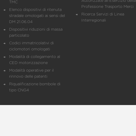
Autorizzate all'Esercizio della
TMC
Professione Trasporto Merci
Elenco dispositivi di ritenuta
Ricerca Servizi di Linea
stradale omologati ai sensi del
Interregionali
DM 21.06.04
Dispositivi riduzioni di massa
particolato
Codici immatricolativi di
ciclomotori omologati
Modalità di collegamento al
CED motorizzazione
Modalità operative per il
rinnovo delle patenti
Riqualificazione bombole di
tipo CNG4