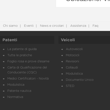
Chi siamo
Eventi
News e circolari
Assistenza
Faq
Patenti
Veicoli
La patente di guida
Autoveicoli
Tutte le pratiche
Motocicli
Foglio rosa e prove d’esame
Revisioni
Carta di Qualificazione del
Collaudi
Conducente (CQC)
Modulistica
Medici Certificatori - Novità
Documento Unico
Modulistica
STED
Patente nautica
Normativa