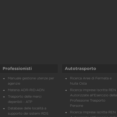
Professionisti
Autotrasporto
Manuale gestione utenze per
Ricerca Aree di Fermata e
agenzie
Nulla Osta
Materia ADR-RID-ADN
Ricerca Imprese Iscritte REN 
Autorizzate all'Esercizio della
Trasporto delle merci
Professione Trasporto
deperibili - ATP
Persone
Database delle località a
Ricerca Imprese iscritte REN 
supporto dei sistemi RDS