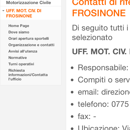
Contatti di r
Motorizzazione Civile
FROSINONE
UFF. MOT. CIV. DI
FROSINONE
Di seguito tutti i 
Home Page
Dove siamo
selezionato
Orari apertura sportelli
Organizzazione e contatti
UFF. MOT. CIV
Avvisi all'utenza
Normative
Turni operativi
Responsabile:
Richiesta
informazioni/Contatta
Compiti o ser
l'ufficio
email: direzion
telefono: 077
fax: -
Ubicazione: Vi