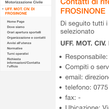
Contatti di r
Motorizzazione Civile
FROSINONE
UFF. MOT. CIV. DI
FROSINONE
Di seguito tutti i 
Home Page
Dove siamo
selezionato
Orari apertura sportelli
Organizzazione e contatti
UFF. MOT. CIV
Avvisi all'utenza
Normative
Turni operativi
Responsabile:
Richiesta
informazioni/Contatta
Compiti o ser
l'ufficio
email: direzion
telefono: 077
fax: -
Ubicazione: Vi