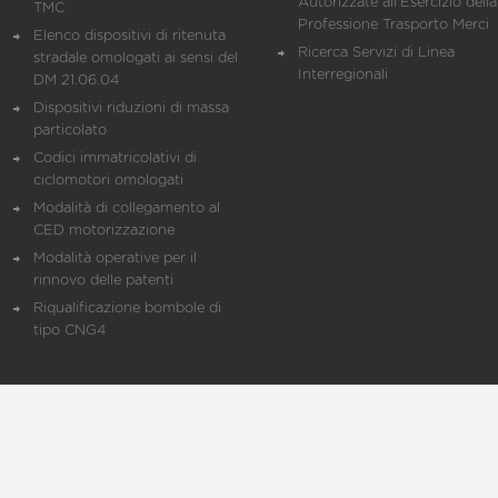
Autorizzate all'Esercizio della
TMC
Professione Trasporto Merci
Elenco dispositivi di ritenuta
Ricerca Servizi di Linea
stradale omologati ai sensi del
Interregionali
DM 21.06.04
Dispositivi riduzioni di massa
particolato
Codici immatricolativi di
ciclomotori omologati
Modalità di collegamento al
CED motorizzazione
Modalità operative per il
rinnovo delle patenti
Riqualificazione bombole di
tipo CNG4