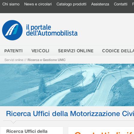
Chi siamo
News e circolari
Catalogo prodotti
Assistenza
Contatti
PATENTI
VEICOLI
SERVIZI ONLINE
CODICE DELL
Servizi online
//
Ricerca e Gestione UMC
Ricerca Uffici della Motorizzazione Civi
Ricerca Uffici della