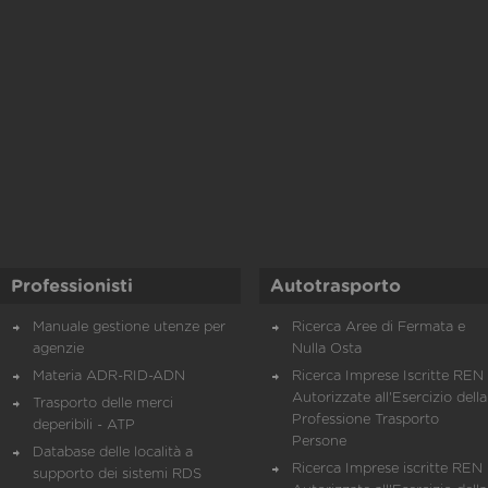
Professionisti
Autotrasporto
Manuale gestione utenze per
Ricerca Aree di Fermata e
agenzie
Nulla Osta
Materia ADR-RID-ADN
Ricerca Imprese Iscritte REN 
Autorizzate all'Esercizio della
Trasporto delle merci
Professione Trasporto
deperibili - ATP
Persone
Database delle località a
Ricerca Imprese iscritte REN 
supporto dei sistemi RDS