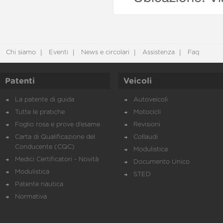
Chi siamo
Eventi
News e circolari
Assistenza
Faq
Patenti
Veicoli
La patente di guida
Autoveicoli
Tutte le pratiche
Motocicli
Foglio rosa e prove d’esame
Revisioni
Carta di Qualificazione del
Collaudi
Conducente (CQC)
Modulistica
Medici Certificatori - Novità
Documento Unico
Modulistica
STED
Patente nautica
Normativa