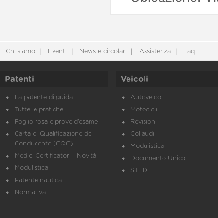
Chi siamo
Eventi
News e circolari
Assistenza
Faq
Patenti
Veicoli
La patente di guida
Autoveicoli
Tutte le pratiche
Motocicli
Foglio rosa e prove d’esame
Revisioni
Carta di Qualificazione del
Collaudi
Conducente (CQC)
Modulistica
Medici Certificatori - Novità
Documento Unico
Modulistica
STED
Patente nautica
Normativa