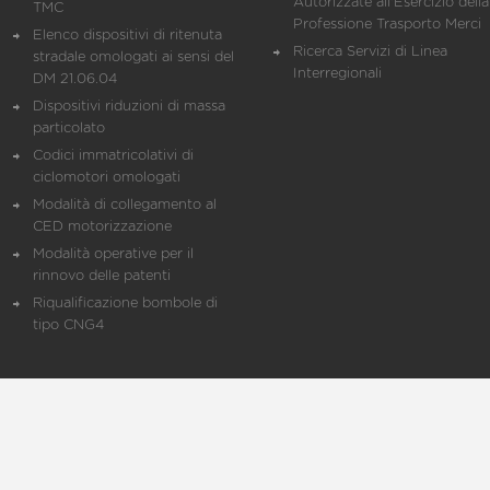
Autorizzate all'Esercizio della
TMC
Professione Trasporto Merci
Elenco dispositivi di ritenuta
Ricerca Servizi di Linea
stradale omologati ai sensi del
Interregionali
DM 21.06.04
Dispositivi riduzioni di massa
particolato
Codici immatricolativi di
ciclomotori omologati
Modalità di collegamento al
CED motorizzazione
Modalità operative per il
rinnovo delle patenti
Riqualificazione bombole di
tipo CNG4