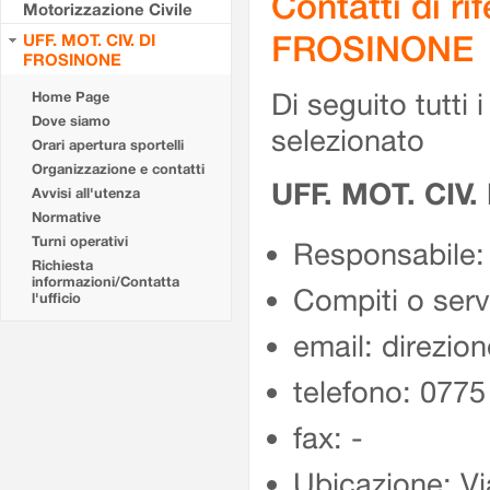
Contatti di r
Motorizzazione Civile
FROSINONE
UFF. MOT. CIV. DI
FROSINONE
Di seguito tutti i 
Home Page
Dove siamo
selezionato
Orari apertura sportelli
Organizzazione e contatti
UFF. MOT. CIV
Avvisi all'utenza
Normative
Turni operativi
Responsabile:
Richiesta
informazioni/Contatta
Compiti o ser
l'ufficio
email: direzion
telefono: 077
fax: -
Ubicazione: Vi