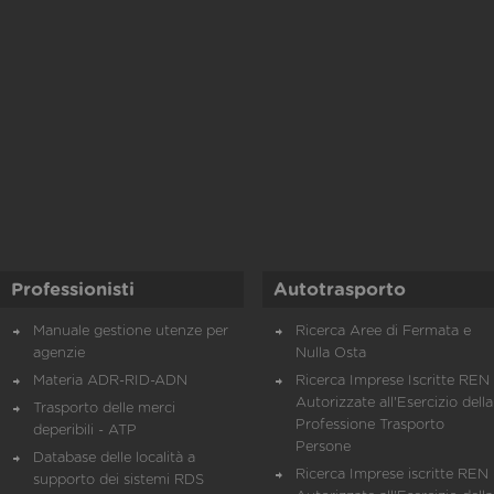
Professionisti
Autotrasporto
Manuale gestione utenze per
Ricerca Aree di Fermata e
agenzie
Nulla Osta
Materia ADR-RID-ADN
Ricerca Imprese Iscritte REN 
Autorizzate all'Esercizio della
Trasporto delle merci
Professione Trasporto
deperibili - ATP
Persone
Database delle località a
Ricerca Imprese iscritte REN 
supporto dei sistemi RDS