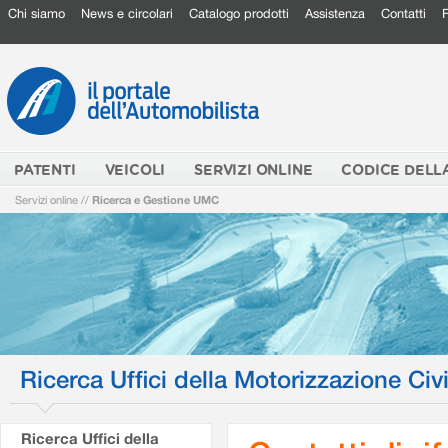
Chi siamo
News e circolari
Catalogo prodotti
Assistenza
Contatti
PATENTI
VEICOLI
SERVIZI ONLINE
CODICE DELL
Servizi online
//
Ricerca e Gestione UMC
Ricerca Uffici della Motorizzazione Civi
Ricerca Uffici della