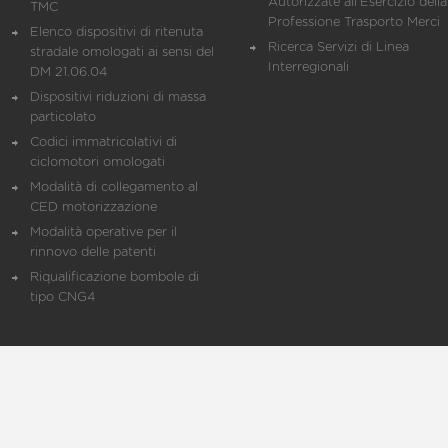
Autorizzate all'Esercizio della
TMC
Professione Trasporto Merci
Elenco dispositivi di ritenuta
Ricerca Servizi di Linea
stradale omologati ai sensi del
Interregionali
DM 21.06.04
Dispositivi riduzioni di massa
particolato
Codici immatricolativi di
ciclomotori omologati
Modalità di collegamento al
CED motorizzazione
Modalità operative per il
rinnovo delle patenti
Riqualificazione bombole di
tipo CNG4