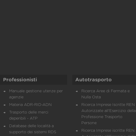
Professionisti
Autotrasporto
Manuale gestione utenze per
Ricerca Aree di Fermata e
agenzie
Nulla Osta
Materia ADR-RID-ADN
Ricerca Imprese Iscritte REN 
Autorizzate all'Esercizio della
Trasporto delle merci
Professione Trasporto
deperibili - ATP
Persone
Database delle località a
Ricerca Imprese iscritte REN 
supporto dei sistemi RDS