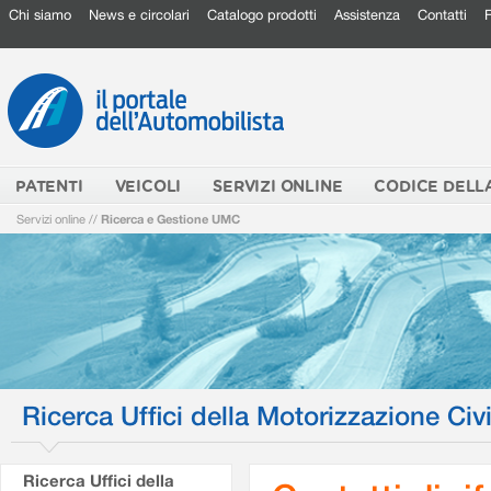
Chi siamo
News e circolari
Catalogo prodotti
Assistenza
Contatti
PATENTI
VEICOLI
SERVIZI ONLINE
CODICE DELL
Servizi online
//
Ricerca e Gestione UMC
Ricerca Uffici della Motorizzazione Civi
Ricerca Uffici della