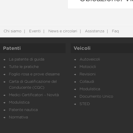
Chi siamo
Eventi
News e circolari
Assistenza
Faq
Patenti
Veicoli
La patente di guida
Autoveicoli
Tutte le pratiche
Motocicli
Foglio rosa e prove d’esame
Revisioni
Carta di Qualificazione del
Collaudi
Conducente (CQC)
Modulistica
Medici Certificatori - Novità
Documento Unico
Modulistica
STED
Patente nautica
Normativa