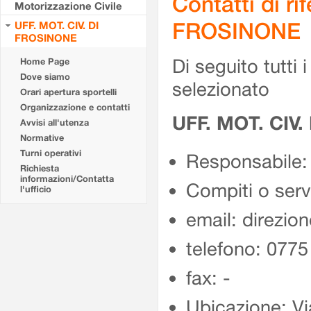
Contatti di r
Motorizzazione Civile
FROSINONE
UFF. MOT. CIV. DI
FROSINONE
Di seguito tutti i 
Home Page
Dove siamo
selezionato
Orari apertura sportelli
Organizzazione e contatti
UFF. MOT. CIV
Avvisi all'utenza
Normative
Turni operativi
Responsabile:
Richiesta
informazioni/Contatta
Compiti o ser
l'ufficio
email: direzion
telefono: 077
fax: -
Ubicazione: Vi