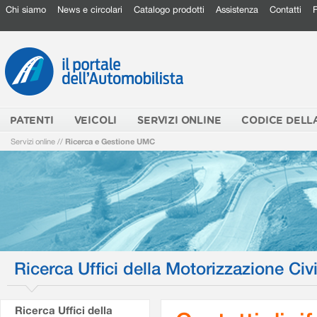
Chi siamo
News e circolari
Catalogo prodotti
Assistenza
Contatti
PATENTI
VEICOLI
SERVIZI ONLINE
CODICE DELL
Servizi online
//
Ricerca e Gestione UMC
Ricerca Uffici della Motorizzazione Civi
Ricerca Uffici della