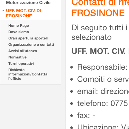
Contatti di r
Motorizzazione Civile
FROSINONE
UFF. MOT. CIV. DI
FROSINONE
Di seguito tutti i 
Home Page
Dove siamo
selezionato
Orari apertura sportelli
Organizzazione e contatti
UFF. MOT. CIV
Avvisi all'utenza
Normative
Turni operativi
Responsabile:
Richiesta
informazioni/Contatta
Compiti o ser
l'ufficio
email: direzion
telefono: 077
fax: -
Ubicazione: Vi