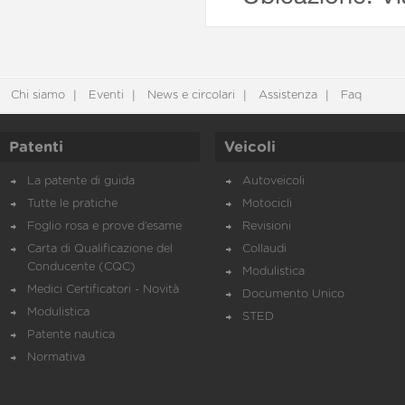
Chi siamo
Eventi
News e circolari
Assistenza
Faq
Patenti
Veicoli
La patente di guida
Autoveicoli
Tutte le pratiche
Motocicli
Foglio rosa e prove d’esame
Revisioni
Carta di Qualificazione del
Collaudi
Conducente (CQC)
Modulistica
Medici Certificatori - Novità
Documento Unico
Modulistica
STED
Patente nautica
Normativa