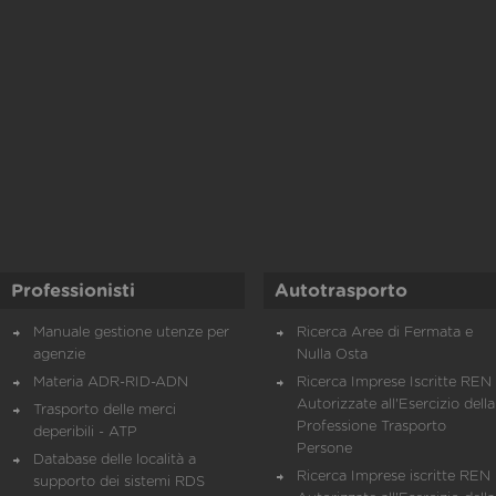
Professionisti
Autotrasporto
Manuale gestione utenze per
Ricerca Aree di Fermata e
agenzie
Nulla Osta
Materia ADR-RID-ADN
Ricerca Imprese Iscritte REN 
Autorizzate all'Esercizio della
Trasporto delle merci
Professione Trasporto
deperibili - ATP
Persone
Database delle località a
Ricerca Imprese iscritte REN 
supporto dei sistemi RDS