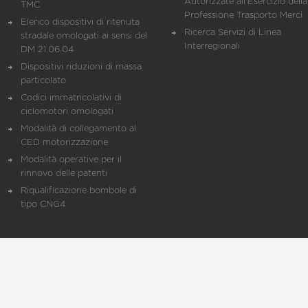
Autorizzate all'Esercizio della
TMC
Professione Trasporto Merci
Elenco dispositivi di ritenuta
Ricerca Servizi di Linea
stradale omologati ai sensi del
Interregionali
DM 21.06.04
Dispositivi riduzioni di massa
particolato
Codici immatricolativi di
ciclomotori omologati
Modalità di collegamento al
CED motorizzazione
Modalità operative per il
rinnovo delle patenti
Riqualificazione bombole di
tipo CNG4