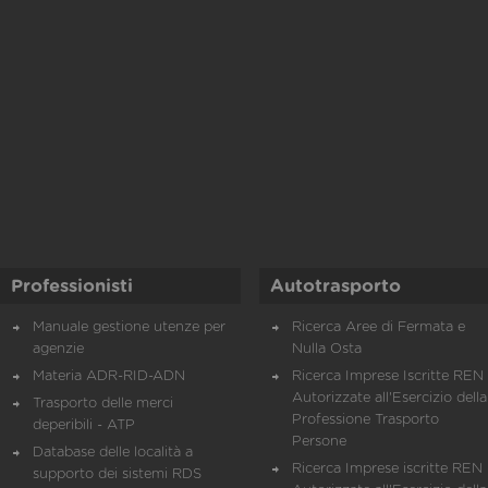
Professionisti
Autotrasporto
Manuale gestione utenze per
Ricerca Aree di Fermata e
agenzie
Nulla Osta
Materia ADR-RID-ADN
Ricerca Imprese Iscritte REN 
Autorizzate all'Esercizio della
Trasporto delle merci
Professione Trasporto
deperibili - ATP
Persone
Database delle località a
Ricerca Imprese iscritte REN 
supporto dei sistemi RDS