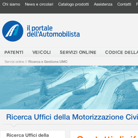
Chi siamo
News e circolari
Catalogo prodotti
Assistenza
Contatti
PATENTI
VEICOLI
SERVIZI ONLINE
CODICE DELL
Servizi online
//
Ricerca e Gestione UMC
Ricerca Uffici della Motorizzazione Civi
Ricerca Uffici della