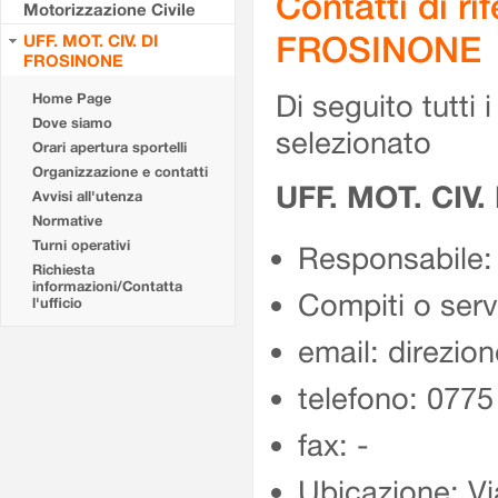
Contatti di r
Motorizzazione Civile
FROSINONE
UFF. MOT. CIV. DI
FROSINONE
Di seguito tutti i 
Home Page
Dove siamo
selezionato
Orari apertura sportelli
Organizzazione e contatti
UFF. MOT. CIV
Avvisi all'utenza
Normative
Turni operativi
Responsabile:
Richiesta
informazioni/Contatta
Compiti o ser
l'ufficio
email: direzion
telefono: 077
fax: -
Ubicazione: Vi