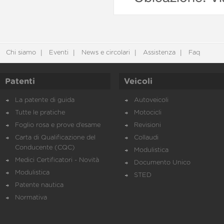
Chi siamo
Eventi
News e circolari
Assistenza
Faq
Patenti
Veicoli
La patente di guida
Autoveicoli
Tutte le pratiche
Motocicli
Foglio rosa e prove d’esame
Revisioni
Carta di Qualificazione del
Collaudi
Conducente (CQC)
Modulistica
Medici Certificatori - Novità
Documento Unico
Modulistica
STED
Patente nautica
Normativa