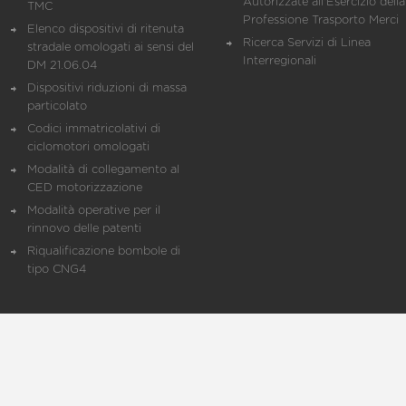
Autorizzate all'Esercizio della
TMC
Professione Trasporto Merci
Elenco dispositivi di ritenuta
Ricerca Servizi di Linea
stradale omologati ai sensi del
Interregionali
DM 21.06.04
Dispositivi riduzioni di massa
particolato
Codici immatricolativi di
ciclomotori omologati
Modalità di collegamento al
CED motorizzazione
Modalità operative per il
rinnovo delle patenti
Riqualificazione bombole di
tipo CNG4