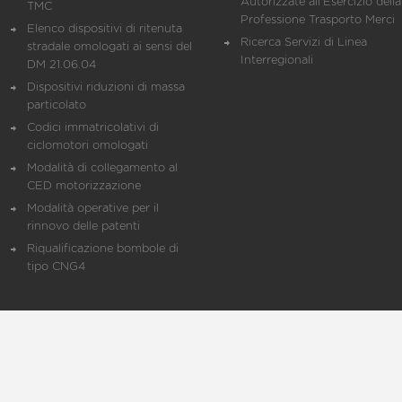
Autorizzate all'Esercizio della
TMC
Professione Trasporto Merci
Elenco dispositivi di ritenuta
Ricerca Servizi di Linea
stradale omologati ai sensi del
Interregionali
DM 21.06.04
Dispositivi riduzioni di massa
particolato
Codici immatricolativi di
ciclomotori omologati
Modalità di collegamento al
CED motorizzazione
Modalità operative per il
rinnovo delle patenti
Riqualificazione bombole di
tipo CNG4