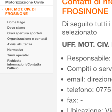
Contatti di r
Motorizzazione Civile
FROSINONE
UFF. MOT. CIV. DI
FROSINONE
Di seguito tutti i 
Home Page
Dove siamo
selezionato
Orari apertura sportelli
Organizzazione e contatti
UFF. MOT. CIV
Avvisi all'utenza
Normative
Turni operativi
Responsabile:
Richiesta
informazioni/Contatta
Compiti o ser
l'ufficio
email: direzion
telefono: 077
fax: -
Ubicazione: Vi