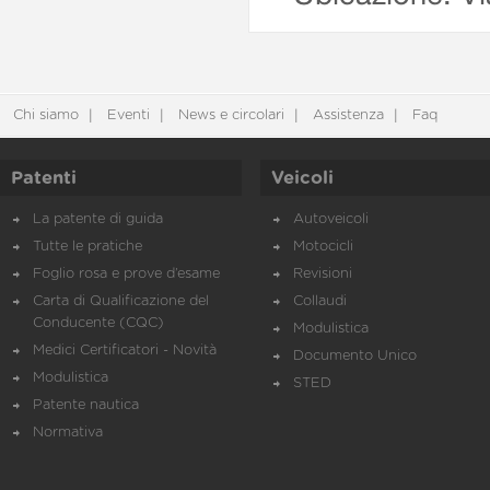
Chi siamo
Eventi
News e circolari
Assistenza
Faq
Patenti
Veicoli
La patente di guida
Autoveicoli
Tutte le pratiche
Motocicli
Foglio rosa e prove d’esame
Revisioni
Carta di Qualificazione del
Collaudi
Conducente (CQC)
Modulistica
Medici Certificatori - Novità
Documento Unico
Modulistica
STED
Patente nautica
Normativa