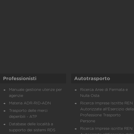
Professionisti
Autotrasporto
Manuale gestione utenze per
Ricerca Aree di Fermata e
agenzie
Nulla Osta
Materia ADR-RID-ADN
Ricerca Imprese Iscritte REN 
Autorizzate all'Esercizio della
Trasporto delle merci
Professione Trasporto
deperibili - ATP
Persone
Database delle località a
Ricerca Imprese iscritte REN 
supporto dei sistemi RDS