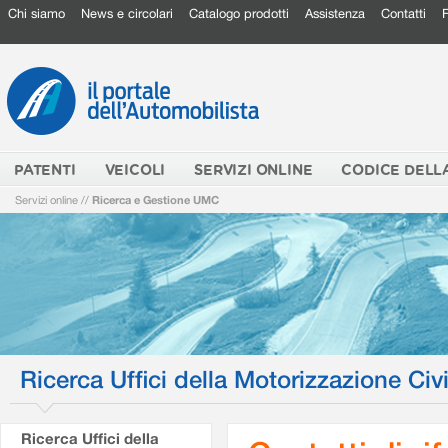
Chi siamo
News e circolari
Catalogo prodotti
Assistenza
Contatti
PATENTI
VEICOLI
SERVIZI ONLINE
CODICE DELL
Servizi online
//
Ricerca e Gestione UMC
Ricerca Uffici della Motorizzazione Civi
Ricerca Uffici della