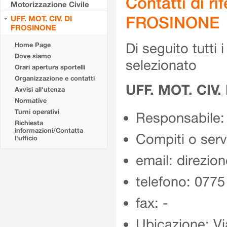
Contatti di r
Motorizzazione Civile
FROSINONE
UFF. MOT. CIV. DI
FROSINONE
Di seguito tutti i 
Home Page
Dove siamo
selezionato
Orari apertura sportelli
Organizzazione e contatti
UFF. MOT. CIV
Avvisi all'utenza
Normative
Turni operativi
Responsabile:
Richiesta
informazioni/Contatta
Compiti o ser
l'ufficio
email: direzion
telefono: 077
fax: -
Ubicazione: Vi