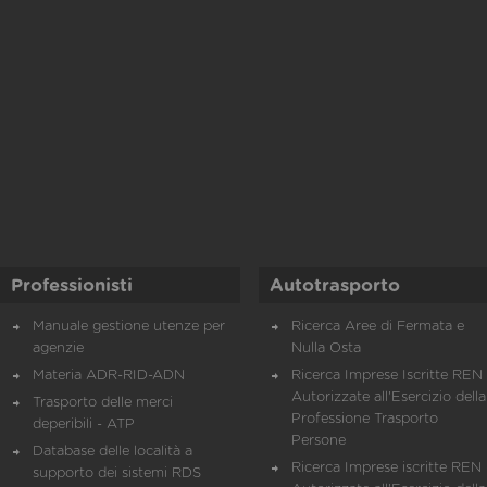
Professionisti
Autotrasporto
Manuale gestione utenze per
Ricerca Aree di Fermata e
agenzie
Nulla Osta
Materia ADR-RID-ADN
Ricerca Imprese Iscritte REN 
Autorizzate all'Esercizio della
Trasporto delle merci
Professione Trasporto
deperibili - ATP
Persone
Database delle località a
Ricerca Imprese iscritte REN 
supporto dei sistemi RDS