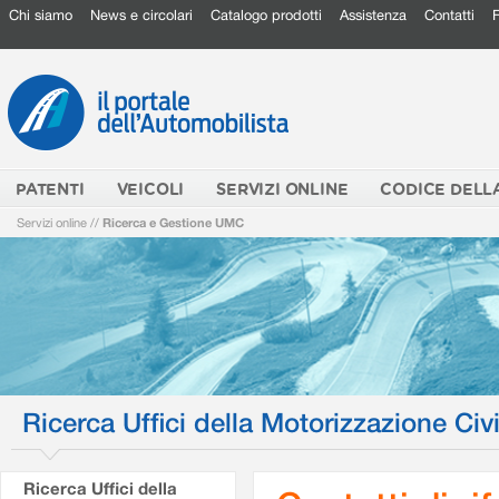
Chi siamo
News e circolari
Catalogo prodotti
Assistenza
Contatti
PATENTI
VEICOLI
SERVIZI ONLINE
CODICE DELL
Servizi online
//
Ricerca e Gestione UMC
Ricerca Uffici della Motorizzazione Civi
Ricerca Uffici della