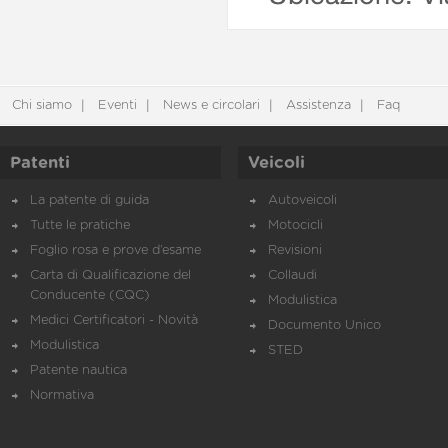
Chi siamo
Eventi
News e circolari
Assistenza
Faq
Patenti
Veicoli
La patente di guida
Autoveicoli
Tutte le pratiche
Motocicli
Foglio rosa e prove d’esame
Revisioni
Carta di Qualificazione del
Collaudi
Conducente (CQC)
Modulistica
Medici Certificatori - Novità
Documento Unico
Modulistica
STED
Patente nautica
Normativa