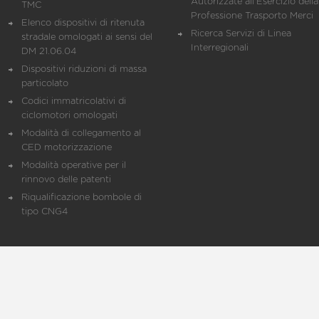
Autorizzate all'Esercizio della
TMC
Professione Trasporto Merci
Elenco dispositivi di ritenuta
Ricerca Servizi di Linea
stradale omologati ai sensi del
Interregionali
DM 21.06.04
Dispositivi riduzioni di massa
particolato
Codici immatricolativi di
ciclomotori omologati
Modalità di collegamento al
CED motorizzazione
Modalità operative per il
rinnovo delle patenti
Riqualificazione bombole di
tipo CNG4