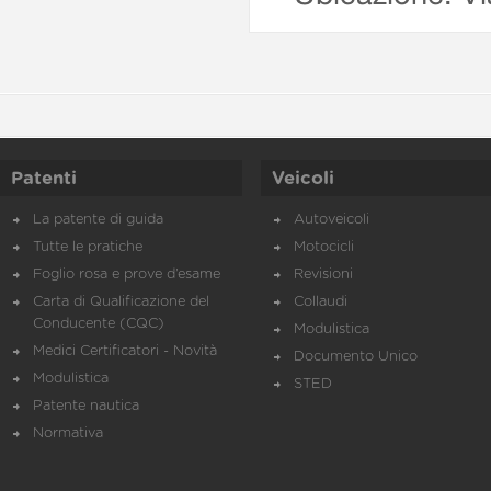
Patenti
Veicoli
La patente di guida
Autoveicoli
Tutte le pratiche
Motocicli
Foglio rosa e prove d’esame
Revisioni
Carta di Qualificazione del
Collaudi
Conducente (CQC)
Modulistica
Medici Certificatori - Novità
Documento Unico
Modulistica
STED
Patente nautica
Normativa