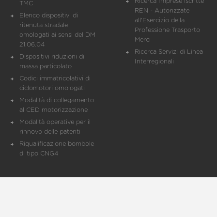
Ricerca Imprese iscritte
TMC
REN - Autorizzate
Elenco dispositivi di
all'Esercizio della
ritenuta stradale
Professione Trasporto
omologati ai sensi del DM
Merci
21.06.04
Ricerca Servizi di Linea
Dispositivi riduzioni di
Interregionali
massa particolato
Codici immatricolativi di
ciclomotori omologati
Modalità di collegamento
al CED motorizzazione
Modalità operative per il
rinnovo delle patenti
Riqualificazione bombole
di tipo CNG4