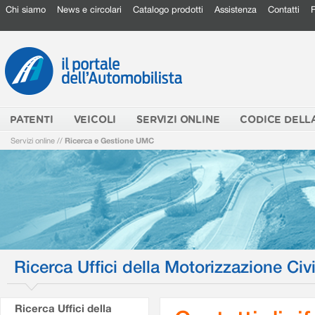
Chi siamo
News e circolari
Catalogo prodotti
Assistenza
Contatti
PATENTI
VEICOLI
SERVIZI ONLINE
CODICE DELL
Servizi online
//
Ricerca e Gestione UMC
Ricerca Uffici della Motorizzazione Civi
Ricerca Uffici della