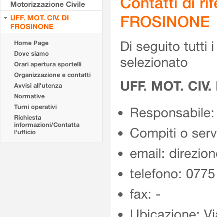
Contatti di r
Motorizzazione Civile
FROSINONE
UFF. MOT. CIV. DI
FROSINONE
Di seguito tutti i 
Home Page
Dove siamo
selezionato
Orari apertura sportelli
Organizzazione e contatti
UFF. MOT. CIV
Avvisi all'utenza
Normative
Turni operativi
Responsabile:
Richiesta
informazioni/Contatta
Compiti o ser
l'ufficio
email: direzion
telefono: 077
fax: -
Ubicazione: Vi