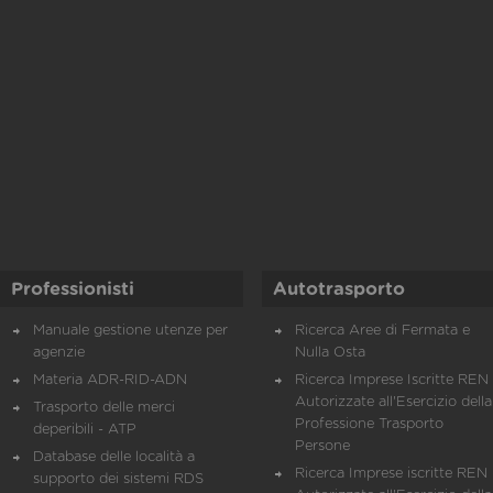
Professionisti
Autotrasporto
Manuale gestione utenze per
Ricerca Aree di Fermata e
agenzie
Nulla Osta
Materia ADR-RID-ADN
Ricerca Imprese Iscritte REN 
Autorizzate all'Esercizio della
Trasporto delle merci
Professione Trasporto
deperibili - ATP
Persone
Database delle località a
Ricerca Imprese iscritte REN 
supporto dei sistemi RDS