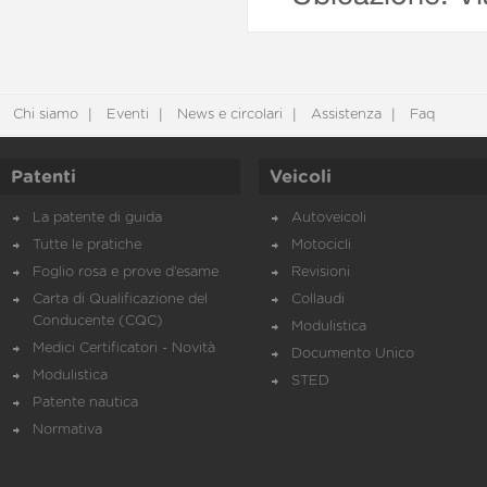
Chi siamo
Eventi
News e circolari
Assistenza
Faq
Patenti
Veicoli
La patente di guida
Autoveicoli
Tutte le pratiche
Motocicli
Foglio rosa e prove d’esame
Revisioni
Carta di Qualificazione del
Collaudi
Conducente (CQC)
Modulistica
Medici Certificatori - Novità
Documento Unico
Modulistica
STED
Patente nautica
Normativa