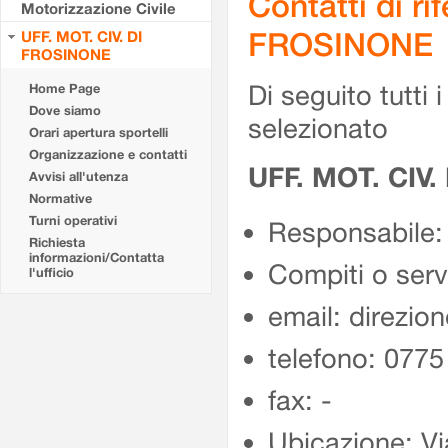
Contatti di r
Motorizzazione Civile
FROSINONE
UFF. MOT. CIV. DI
FROSINONE
Di seguito tutti i 
Home Page
Dove siamo
selezionato
Orari apertura sportelli
Organizzazione e contatti
UFF. MOT. CIV
Avvisi all'utenza
Normative
Turni operativi
Responsabile:
Richiesta
informazioni/Contatta
Compiti o ser
l'ufficio
email: direzion
telefono: 077
fax: -
Ubicazione: Vi