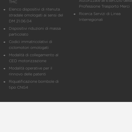
Autorizzate all'Esercizio della
TMC
Professione Trasporto Merci
Elenco dispositivi di ritenuta
Ricerca Servizi di Linea
stradale omologati ai sensi del
Interregionali
DM 21.06.04
Dispositivi riduzioni di massa
particolato
Codici immatricolativi di
ciclomotori omologati
Modalità di collegamento al
CED motorizzazione
Modalità operative per il
rinnovo delle patenti
Riqualificazione bombole di
tipo CNG4