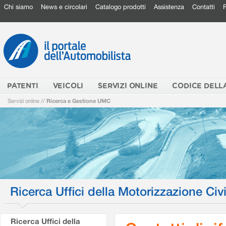
Chi siamo
News e circolari
Catalogo prodotti
Assistenza
Contatti
PATENTI
VEICOLI
SERVIZI ONLINE
CODICE DELL
Servizi online
//
Ricerca e Gestione UMC
Ricerca Uffici della Motorizzazione Civi
Ricerca Uffici della