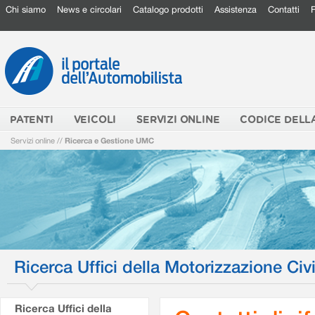
Chi siamo
News e circolari
Catalogo prodotti
Assistenza
Contatti
PATENTI
VEICOLI
SERVIZI ONLINE
CODICE DELL
Servizi online
//
Ricerca e Gestione UMC
Ricerca Uffici della Motorizzazione Civi
Ricerca Uffici della