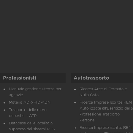
Professionisti
Autotrasporto
Manuale gestione utenze per
Ricerca Aree di Fermata e
agenzie
Nulla Osta
Materia ADR-RID-ADN
Ricerca Imprese Iscritte REN 
Autorizzate all'Esercizio della
Trasporto delle merci
Professione Trasporto
deperibili - ATP
Persone
Database delle località a
Ricerca Imprese iscritte REN 
supporto dei sistemi RDS