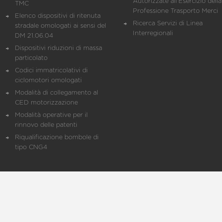
Autorizzate all'Esercizio della
TMC
Professione Trasporto Merci
Elenco dispositivi di ritenuta
Ricerca Servizi di Linea
stradale omologati ai sensi del
Interregionali
DM 21.06.04
Dispositivi riduzioni di massa
particolato
Codici immatricolativi di
ciclomotori omologati
Modalità di collegamento al
CED motorizzazione
Modalità operative per il
rinnovo delle patenti
Riqualificazione bombole di
tipo CNG4