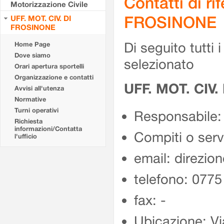
Contatti di r
Motorizzazione Civile
FROSINONE
UFF. MOT. CIV. DI
FROSINONE
Di seguito tutti i 
Home Page
Dove siamo
selezionato
Orari apertura sportelli
Organizzazione e contatti
UFF. MOT. CIV
Avvisi all'utenza
Normative
Turni operativi
Responsabile:
Richiesta
informazioni/Contatta
Compiti o ser
l'ufficio
email: direzion
telefono: 077
fax: -
Ubicazione: Vi