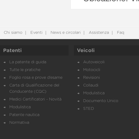
Chi siamo
Eventi
News e circolari
Assistenza
Faq
Patenti
Veicoli
La patente di guida
Autoveicoli
Tutte le pratiche
Motocicli
Foglio rosa e prove d’esame
Revisioni
Carta di Qualificazione del
Collaudi
Conducente (CQC)
Modulistica
Medici Certificatori - Novità
Documento Unico
Modulistica
STED
Patente nautica
Normativa