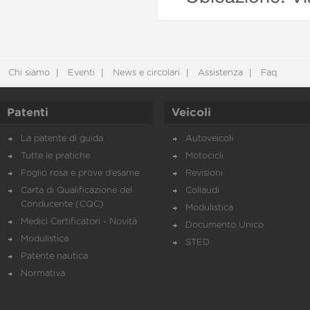
Chi siamo
Eventi
News e circolari
Assistenza
Faq
Patenti
Veicoli
La patente di guida
Autoveicoli
Tutte le pratiche
Motocicli
Foglio rosa e prove d’esame
Revisioni
Carta di Qualificazione del
Collaudi
Conducente (CQC)
Modulistica
Medici Certificatori - Novità
Documento Unico
Modulistica
STED
Patente nautica
Normativa