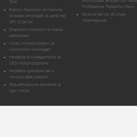
Autorizzate all'Esercizio della
TMC
Professione Trasporto Merci
Elenco dispositivi di ritenuta
Ricerca Servizi di Linea
stradale omologati ai sensi del
Interregionali
DM 21.06.04
Dispositivi riduzioni di massa
particolato
Codici immatricolativi di
ciclomotori omologati
Modalità di collegamento al
CED motorizzazione
Modalità operative per il
rinnovo delle patenti
Riqualificazione bombole di
tipo CNG4