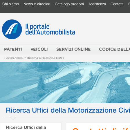
Chi siamo
News e circolari
Catalogo prodotti
Assistenza
Contatti
PATENTI
VEICOLI
SERVIZI ONLINE
CODICE DELL
Servizi online
//
Ricerca e Gestione UMC
Ricerca Uffici della Motorizzazione Civi
Ricerca Uffici della