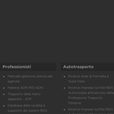
Professionisti
Autotrasporto
Manuale gestione utenze per
Ricerca Aree di Fermata e
agenzie
Nulla Osta
Materia ADR-RID-ADN
Ricerca Imprese Iscritte REN 
Autorizzate all'Esercizio della
Trasporto delle merci
Professione Trasporto
deperibili - ATP
Persone
Database delle località a
Ricerca Imprese iscritte REN 
supporto dei sistemi RDS