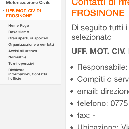
Contatti di r
Motorizzazione Civile
FROSINONE
UFF. MOT. CIV. DI
FROSINONE
Di seguito tutti i 
Home Page
Dove siamo
selezionato
Orari apertura sportelli
Organizzazione e contatti
UFF. MOT. CIV
Avvisi all'utenza
Normative
Turni operativi
Responsabile:
Richiesta
informazioni/Contatta
Compiti o ser
l'ufficio
email: direzion
telefono: 077
fax: -
Ubicazione: Vi