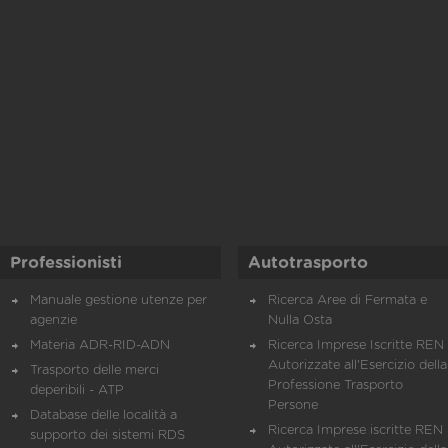
Professionisti
Autotrasporto
Manuale gestione utenze per
Ricerca Aree di Fermata e
agenzie
Nulla Osta
Materia ADR-RID-ADN
Ricerca Imprese Iscritte REN 
Autorizzate all'Esercizio della
Trasporto delle merci
Professione Trasporto
deperibili - ATP
Persone
Database delle località a
Ricerca Imprese iscritte REN 
supporto dei sistemi RDS