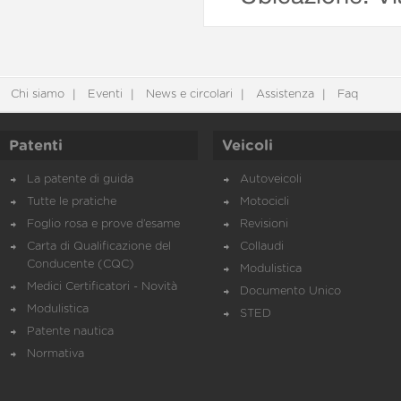
Chi siamo
Eventi
News e circolari
Assistenza
Faq
Patenti
Veicoli
La patente di guida
Autoveicoli
Tutte le pratiche
Motocicli
Foglio rosa e prove d’esame
Revisioni
Carta di Qualificazione del
Collaudi
Conducente (CQC)
Modulistica
Medici Certificatori - Novità
Documento Unico
Modulistica
STED
Patente nautica
Normativa