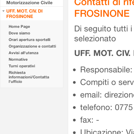
Contatti di r
Motorizzazione Civile
FROSINONE
UFF. MOT. CIV. DI
FROSINONE
Di seguito tutti i 
Home Page
Dove siamo
selezionato
Orari apertura sportelli
Organizzazione e contatti
UFF. MOT. CIV
Avvisi all'utenza
Normative
Turni operativi
Responsabile:
Richiesta
informazioni/Contatta
Compiti o ser
l'ufficio
email: direzion
telefono: 077
fax: -
Ubicazione: Vi