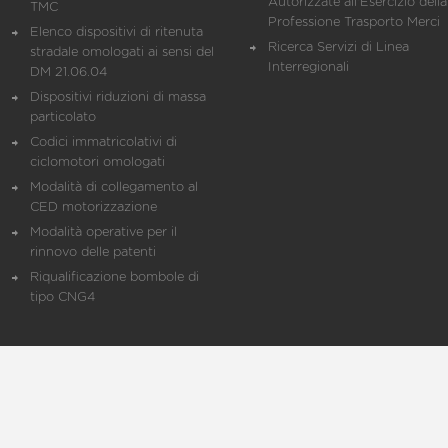
Autorizzate all'Esercizio della
TMC
Professione Trasporto Merci
Elenco dispositivi di ritenuta
Ricerca Servizi di Linea
stradale omologati ai sensi del
Interregionali
DM 21.06.04
Dispositivi riduzioni di massa
particolato
Codici immatricolativi di
ciclomotori omologati
Modalità di collegamento al
CED motorizzazione
Modalità operative per il
rinnovo delle patenti
Riqualificazione bombole di
tipo CNG4