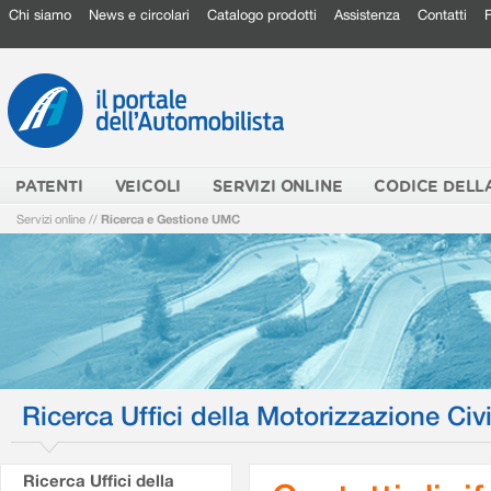
Chi siamo
News e circolari
Catalogo prodotti
Assistenza
Contatti
PATENTI
VEICOLI
SERVIZI ONLINE
CODICE DELL
Servizi online
//
Ricerca e Gestione UMC
Ricerca Uffici della Motorizzazione Civi
Ricerca Uffici della