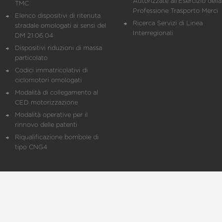
Autorizzate all'Esercizio della
TMC
Professione Trasporto Merci
Elenco dispositivi di ritenuta
Ricerca Servizi di Linea
stradale omologati ai sensi del
Interregionali
DM 21.06.04
Dispositivi riduzioni di massa
particolato
Codici immatricolativi di
ciclomotori omologati
Modalità di collegamento al
CED motorizzazione
Modalità operative per il
rinnovo delle patenti
Riqualificazione bombole di
tipo CNG4