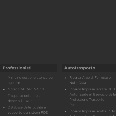
Professionisti
Autotrasporto
Manuale gestione utenze per
Ricerca Aree di Fermata e
agenzie
Nulla Osta
Materia ADR-RID-ADN
Ricerca Imprese Iscritte REN 
Autorizzate all'Esercizio della
Trasporto delle merci
Professione Trasporto
deperibili - ATP
Persone
Database delle località a
Ricerca Imprese iscritte REN 
supporto dei sistemi RDS