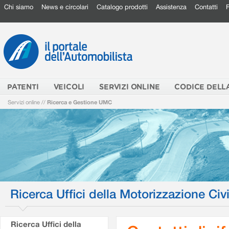
Chi siamo
News e circolari
Catalogo prodotti
Assistenza
Contatti
PATENTI
VEICOLI
SERVIZI ONLINE
CODICE DELL
Servizi online
//
Ricerca e Gestione UMC
Ricerca Uffici della Motorizzazione Civi
Ricerca Uffici della