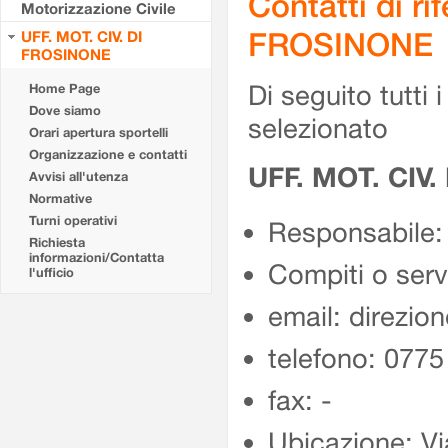
Contatti di r
Motorizzazione Civile
FROSINONE
UFF. MOT. CIV. DI
FROSINONE
Di seguito tutti i 
Home Page
Dove siamo
selezionato
Orari apertura sportelli
Organizzazione e contatti
UFF. MOT. CIV
Avvisi all'utenza
Normative
Turni operativi
Responsabile:
Richiesta
informazioni/Contatta
Compiti o ser
l'ufficio
email: direzion
telefono: 077
fax: -
Ubicazione: Vi