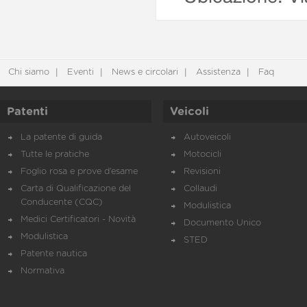
Chi siamo
Eventi
News e circolari
Assistenza
Faq
Patenti
Veicoli
La patente di guida
Autoveicoli
Tutte le pratiche
Motocicli
Foglio rosa e prove d’esame
Revisioni
Carta di Qualificazione del
Collaudi
Conducente (CQC)
Modulistica
Medici Certificatori - Novità
Documento Unico
Modulistica
STED
Patente nautica
Normativa