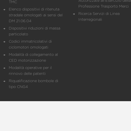
Autorizzate all'Esercizio della
TMC
Professione Trasporto Merci
Elenco dispositivi di ritenuta
Ricerca Servizi di Linea
stradale omologati ai sensi del
Interregionali
DM 21.06.04
Dispositivi riduzioni di massa
particolato
Codici immatricolativi di
ciclomotori omologati
Modalità di collegamento al
CED motorizzazione
Modalità operative per il
rinnovo delle patenti
Riqualificazione bombole di
tipo CNG4