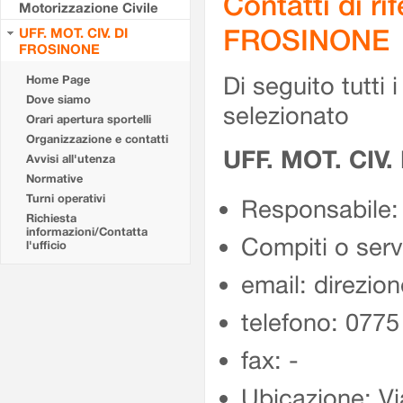
Contatti di r
Motorizzazione Civile
FROSINONE
UFF. MOT. CIV. DI
FROSINONE
Di seguito tutti i 
Home Page
Dove siamo
selezionato
Orari apertura sportelli
Organizzazione e contatti
UFF. MOT. CIV
Avvisi all'utenza
Normative
Turni operativi
Responsabile:
Richiesta
informazioni/Contatta
Compiti o ser
l'ufficio
email: direzion
telefono: 077
fax: -
Ubicazione: Vi