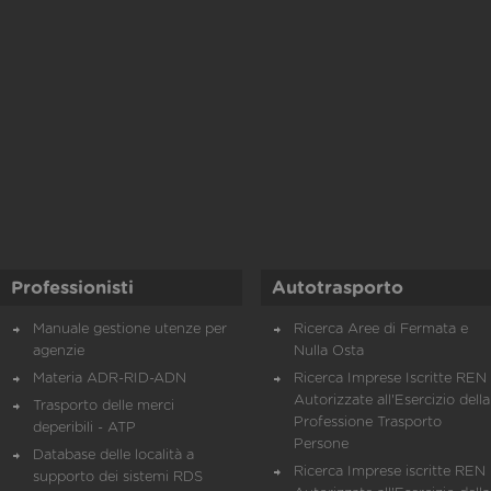
Professionisti
Autotrasporto
Manuale gestione utenze per
Ricerca Aree di Fermata e
agenzie
Nulla Osta
Materia ADR-RID-ADN
Ricerca Imprese Iscritte REN 
Autorizzate all'Esercizio della
Trasporto delle merci
Professione Trasporto
deperibili - ATP
Persone
Database delle località a
Ricerca Imprese iscritte REN 
supporto dei sistemi RDS