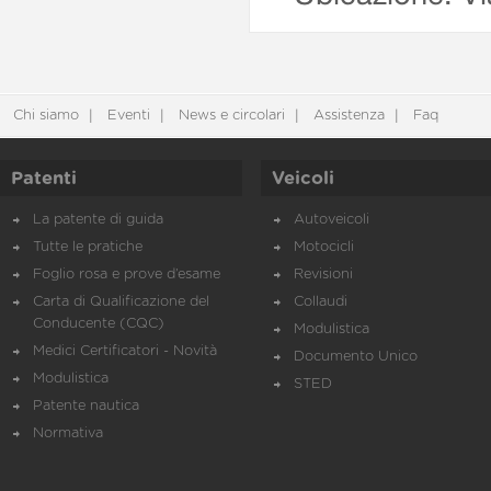
Chi siamo
Eventi
News e circolari
Assistenza
Faq
Patenti
Veicoli
La patente di guida
Autoveicoli
Tutte le pratiche
Motocicli
Foglio rosa e prove d’esame
Revisioni
Carta di Qualificazione del
Collaudi
Conducente (CQC)
Modulistica
Medici Certificatori - Novità
Documento Unico
Modulistica
STED
Patente nautica
Normativa