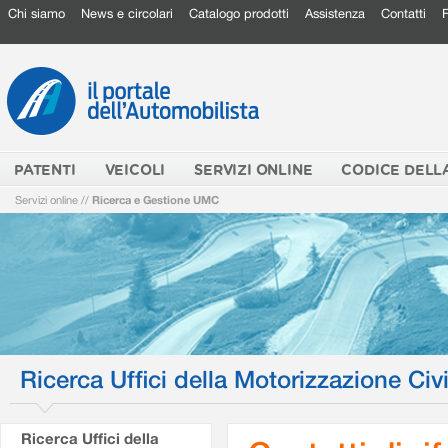
Chi siamo
News e circolari
Catalogo prodotti
Assistenza
Contatti
PATENTI
VEICOLI
SERVIZI ONLINE
CODICE DELL
Servizi online
//
Ricerca e Gestione UMC
Ricerca Uffici della Motorizzazione Civi
Ricerca Uffici della